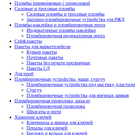
Пломбы применяемые с проволокой
Силовые и тросовые пломбы
Силовые пломбы и тросовые пломбы
Запорно-пломбировочные устройства для РЖД
Пломбы-наклейки и пломбировочная лента
Индикаторные пломбы наклейки
Пломбировочная индикаторная лента
Сейф-пакеты
Пакеты для маркетплейсов
Курьер пакеты
Почтовые пакеты
Пакеты без печати прозрачные
Пакеты СД
Для проб
Пломбировочные устройства, чаши, сургуч
Пломбировочные устройства под мастику, пластил
Сургуч
Пломбировочные устройства для врезных замков
Пломбировочная проволока, шпагат
Пломбировочная проволока
Шпагаты и нити
Хранение ключей
Ключницы и ящики для ключей
Пеналы для ключей
Брелоки и кольца для ключей