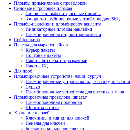
Пломбы применяемые с проволокой
Силовые и тросовые пломбы
Силовые пломбы и тросовые пломбы
Запорно-пломбировочные устройства для РЖД
Пломбы-наклейки и пломбировочная лента
Индикаторные пломбы наклейки
Пломбировочная индикаторная лента
Сейф-пакеты
Пакеты для маркетплейсов
Курьер пакеты
Почтовые пакеты
Пакеты без печати прозрачные
Пакеты СД
Для проб
Пломбировочные устройства, чаши, сургуч
Пломбировочные устройства под мастику, пластил
Сургуч
Пломбировочные устройства для врезных замков
Пломбировочная проволока, шпагат
Пломбировочная проволока
Шпагаты и нити
Хранение ключей
Ключницы и ящики для ключей
Пеналы для ключей
Брелоки и кольца для ключей