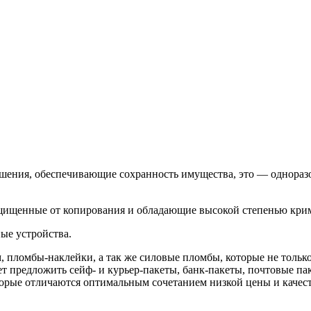
ешения, обеспечивающие сохранность имущества, это — однор
щищенные от копирования и обладающие высокой степенью крим
ые устройства.
 пломбы-наклейки, а так же силовые пломбы, которые не тольк
 предложить сейф- и курьер-пакеты, банк-пакеты, почтовые па
рые отличаются оптимальным сочетанием низкой цены и качест