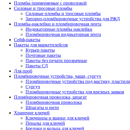
Пломбы применяемые с проволокой
Силовые и тросовые пломбы
Силовые пломбы и тросовые пломбы
Запорно-пломбировочные устройства для РЖД
Пломбы-наклейки и пломбировочная лента
Индикаторные пломбы наклейки
Пломбировочная индикаторная лента
Сейф-пакеты
Пакеты для маркетплейсов
Курьер пакеты
Почтовые пакеты
Пакеты без печати прозрачные
Пакеты СД
Для проб
Пломбировочные устройства, чаши, сургуч
Пломбировочные устройства под мастику, пластил
Сургуч
Пломбировочные устройства для врезных замков
Пломбировочная проволока, шпагат
Пломбировочная проволока
Шпагаты и нити
Хранение ключей
Ключницы и ящики для ключей
Пеналы для ключей
Брелоки и кольца для ключей