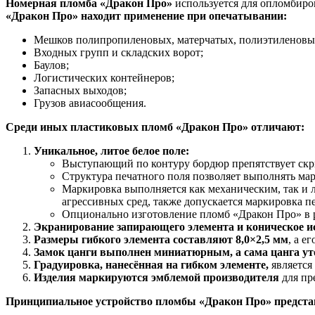
Номерная пломба «Дракон Про»
используется для опломбиро
«Дракон Про» находит применение при опечатывании:
Мешков полипропиленовых, матерчатых, полиэтиленовых
Входных групп и складских ворот;
Баулов;
Логистических контейнеров;
Запасных выходов;
Грузов авиасообщения.
Среди иных пластиковых пломб «Дракон Про» отличают:
Уникальное, литое белое поле:
Выступающий по контуру бордюр препятствует ск
Структура печатного поля позволяет выполнять мар
Маркировка выполняется как механическим, так и 
агрессивных сред, также допускается маркировка 
Опционально изготовление пломб «Дракон Про» в 
Экранирование запирающего элемента
и
коническое и
Размеры гибкого элемента составляют 8,0×2,5 мм
, а е
Замок цанги выполнен миниатюрным, а сама цанга ут
Градуировка, нанесённая на гибком элементе,
является
Изделия маркируются эмблемой производителя
для пр
Принципиальное устройство пломбы «Дракон Про» представ