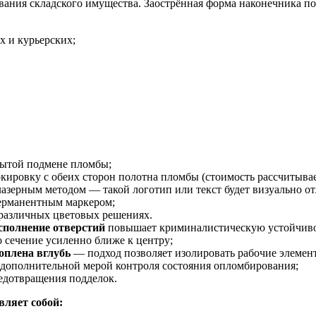
вания складского имущества. Заострённая форма наконечника п
 и курьерских;
рытой подмене пломбы;
кировку с обеих сторон полотна пломбы (стоимость рассчитывае
лазерным методом — такой логотип или текст будет визуально 
перманентным маркером;
различных цветовых решениях.
сполнение отверстий
повышает криминалистическую устойчиво
го сечение усиленно ближе к центру;
оплена вглубь
— подход позволяет изолировать рабочие элемент
 дополнительной мерой контроля состояния опломбирования;
едотвращения подделок.
ляет собой: