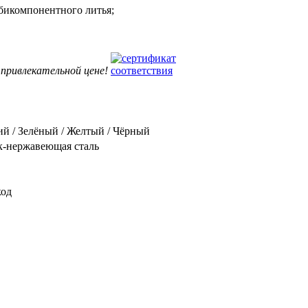
бикомпонентного литья;
привлекательной цене!
й / Зелёный / Желтый / Чёрный
к-нержавеющая сталь
код