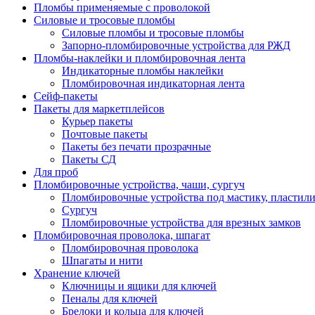
Пломбы применяемые с проволокой
Силовые и тросовые пломбы
Силовые пломбы и тросовые пломбы
Запорно-пломбировочные устройства для РЖД
Пломбы-наклейки и пломбировочная лента
Индикаторные пломбы наклейки
Пломбировочная индикаторная лента
Сейф-пакеты
Пакеты для маркетплейсов
Курьер пакеты
Почтовые пакеты
Пакеты без печати прозрачные
Пакеты СД
Для проб
Пломбировочные устройства, чаши, сургуч
Пломбировочные устройства под мастику, пластил
Сургуч
Пломбировочные устройства для врезных замков
Пломбировочная проволока, шпагат
Пломбировочная проволока
Шпагаты и нити
Хранение ключей
Ключницы и ящики для ключей
Пеналы для ключей
Брелоки и кольца для ключей