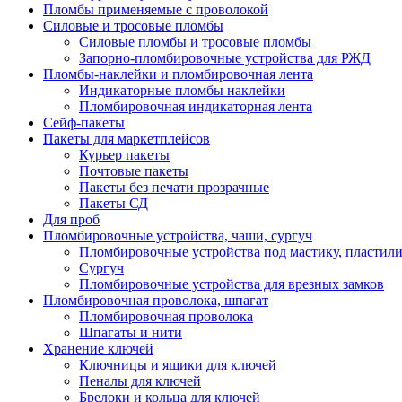
Пломбы применяемые с проволокой
Силовые и тросовые пломбы
Силовые пломбы и тросовые пломбы
Запорно-пломбировочные устройства для РЖД
Пломбы-наклейки и пломбировочная лента
Индикаторные пломбы наклейки
Пломбировочная индикаторная лента
Сейф-пакеты
Пакеты для маркетплейсов
Курьер пакеты
Почтовые пакеты
Пакеты без печати прозрачные
Пакеты СД
Для проб
Пломбировочные устройства, чаши, сургуч
Пломбировочные устройства под мастику, пластил
Сургуч
Пломбировочные устройства для врезных замков
Пломбировочная проволока, шпагат
Пломбировочная проволока
Шпагаты и нити
Хранение ключей
Ключницы и ящики для ключей
Пеналы для ключей
Брелоки и кольца для ключей