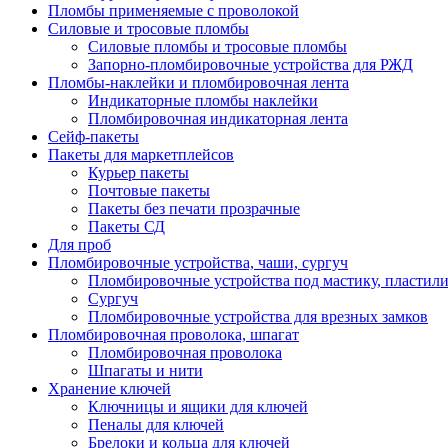
Пломбы применяемые с проволокой
Силовые и тросовые пломбы
Силовые пломбы и тросовые пломбы
Запорно-пломбировочные устройства для РЖД
Пломбы-наклейки и пломбировочная лента
Индикаторные пломбы наклейки
Пломбировочная индикаторная лента
Сейф-пакеты
Пакеты для маркетплейсов
Курьер пакеты
Почтовые пакеты
Пакеты без печати прозрачные
Пакеты СД
Для проб
Пломбировочные устройства, чаши, сургуч
Пломбировочные устройства под мастику, пластил
Сургуч
Пломбировочные устройства для врезных замков
Пломбировочная проволока, шпагат
Пломбировочная проволока
Шпагаты и нити
Хранение ключей
Ключницы и ящики для ключей
Пеналы для ключей
Брелоки и кольца для ключей