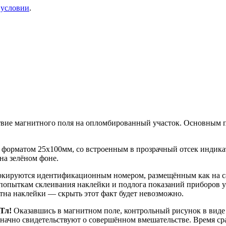
и
условии
.
вие магнитного поля на опломбированный участок. Основным п
 форматом 25х100мм, со встроенным в прозрачный отсек индика
 на зелёном фоне.
кируются идентификационным номером, размещённым как на са
опыткам склеивания наклейки и подлога показаний приборов уч
на наклейки — скрыть этот факт будет невозможно.
Тл!
Оказавшись в магнитном поле, контрольный рисунок в виде 
значно свидетельствуют о совершённом вмешательстве. Время ср