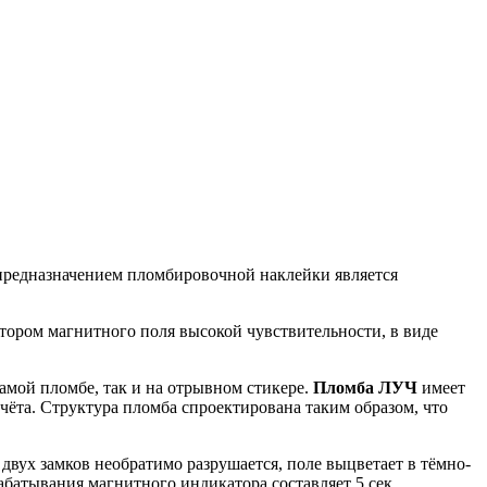
редназначением пломбировочной наклейки является
тором магнитного поля высокой чувствительности, в виде
мой пломбе, так и на отрывном стикере.
Пломба ЛУЧ
имеет
ёта. Структура пломба спроектирована таким образом, что
двух замков необратимо разрушается, поле выцветает в тёмно-
абатывания магнитного индикатора составляет 5 сек.