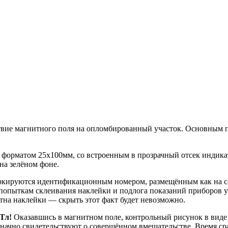
вие магнитного поля на опломбированный участок. Основным п
 форматом 25х100мм, со встроенным в прозрачный отсек индика
 на зелёном фоне.
кируются идентификационным номером, размещённым как на са
опыткам склеивания наклейки и подлога показаний приборов уч
на наклейки — скрыть этот факт будет невозможно.
Тл!
Оказавшись в магнитном поле, контрольный рисунок в виде 
значно свидетельствуют о совершённом вмешательстве. Время ср