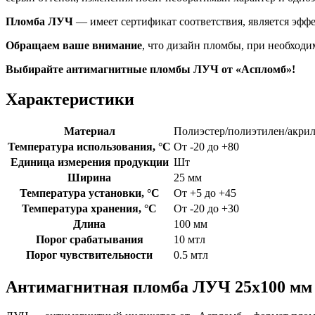
Пломба ЛУЧ
— имеет сертификат соответствия, является эфф
Обращаем ваше внимание
, что дизайн пломбы, при необходи
Выбирайте антимагнитные пломбы ЛУЧ от «Аспломб»!
Характеристики
Материал
Полиэстер/полиэтилен/акри
Температура использования, °C
От -20 до +80
Единица измерения продукции
Шт
Ширина
25 мм
Температура установки, °C
От +5 до +45
Температура хранения, °C
От -20 до +30
Длина
100 мм
Порог срабатывания
10 мтл
Порог чувствительности
0.5 мтл
Антимагнитная пломба ЛУЧ 25х100 мм