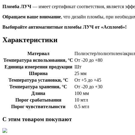
Пломба ЛУЧ
— имеет сертификат соответствия, является эфф
Обращаем ваше внимание
, что дизайн пломбы, при необходи
Выбирайте антимагнитные пломбы ЛУЧ от «Аспломб»!
Характеристики
Материал
Полиэстер/полиэтилен/акри
Температура использования, °C
От -20 до +80
Единица измерения продукции
Шт
Ширина
25 мм
Температура установки, °C
От +5 до +45
Температура хранения, °C
От -20 до +30
Длина
100 мм
Порог срабатывания
10 мтл
Порог чувствительности
0.5 мтл
С этим товаром покупают