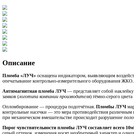
Описание
Пломба «ЛУЧ»
оснащена индикатором, выявляющим воздейст
опечатывание контрольно-измерительного оборудования ЖКО.
Антимагнитная пломба ЛУЧ
— представляет собой наклейку
замков (
логотипа компании производителя
) тёмно-серого цвета
Опломбирование — процедура подотчётная.
Пломбы ЛУЧ
мар
контрольные насечки — это мера противодействия различным п
при механическом вмешательстве происходит разрушение полот
Порог чувствительности пломбы ЛУЧ составляет всего 10м
серый оттенок, изменения носят необратимый характер и одно