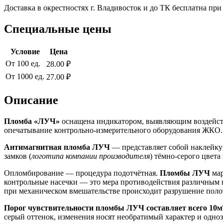
Доставка в окрестностях г. Владивосток и до ТК бесплатна пр
Специальные цены
Условие
Цена
От 100 ед.
28.00 ₽
От 1000 ед.
27.00 ₽
Описание
Пломба «ЛУЧ»
оснащена индикатором, выявляющим воздейст
опечатывание контрольно-измерительного оборудования ЖКО.
Антимагнитная пломба ЛУЧ
— представляет собой наклейку
замков (
логотипа компании производителя
) тёмно-серого цвета
Опломбирование — процедура подотчётная.
Пломбы ЛУЧ
мар
контрольные насечки — это мера противодействия различным п
при механическом вмешательстве происходит разрушение полот
Порог чувствительности пломбы ЛУЧ составляет всего 10м
серый оттенок, изменения носят необратимый характер и одно