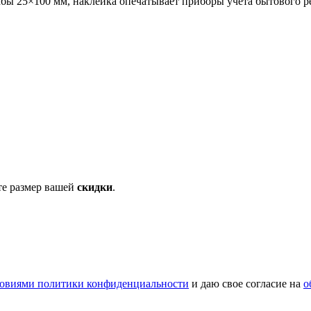
ы 25×100 мм, наклейка опечатывает приборы учёта бытового р
те размер вашей
скидки
.
овиями политики конфиденциальности
и даю свое согласие на
о