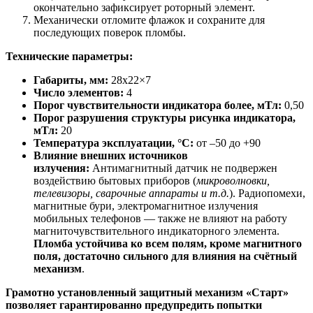
окончательно зафиксирует роторный элемент.
Механически отломите флажок и сохраните для
последующих поверок пломбы.
Технические параметры:
Габариты, мм:
28х22×7
Число элементов:
4
Порог чувствительности индикатора более, мТл:
0,50
Порог разрушения структуры рисунка индикатора,
мТл:
20
Температура эксплуатации, °C:
от –50 до +90
Влияние внешних источников
излучения:
Антимагнитный датчик не подвержен
воздействию бытовых приборов (
микроволновки,
телевизоры, сварочные аппараты и т.д.
). Радиопомехи,
магнитные бури, электромагнитное излучения
мобильных телефонов — также не влияют на работу
магниточувствительного индикаторного элемента.
Пломба устойчива ко всем полям, кроме магнитного
поля, достаточно сильного для влияния на счётный
механизм
.
Грамотно установленный защитный механизм «Старт»
позволяет гарантированно предупредить попытки