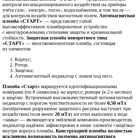
контроля несанкционированного воздействия на приборы
учёта газо-, электро-, тепло-, водоснабжения, в том числе —
для контроля воздействия магнитным полем.
Антимагнитная
пломба «СТАРТ»
— представляет собой
высокоэффективное пломбировочное устройство
с многоуровневыми степенями защиты и криминальной
стойкости.
Защитная пломба поворотного типа
«СТАРТ»
— многокомпонентная пломба, состоящая
из элементов:
Корпус;
Ротор;
Защёлка;
Антимагнитный индикатор с ложем под него.
Пломба «Старт»
маркируется идентификационными
номерами (по 8 символов):
на корпусе, роторе (в 2-х местах)
и защёлке.
Встроенный высококачественный антимагнитный
индикатор с порогом чувствительности не более
0,50 мТл
(необратимое разрушение защитного рисунка наступает при
воздействии поля менее
20 мТл
) логотип выполнен в виде
«замка» — являющегося эмблемой компании-производителя,
индикатор надёжно зафиксирован в нише элемента «защёлка»
внутри корпуса пломбы.
Конструкцией пломбы полностью
исключена возможность подмены антимагнитного