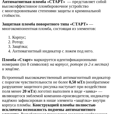
Антимагнитная пломба «СТАРТ»
— представляет собой
высокоэффективное пломбировочное устройство
с многоуровневыми степенями защиты и криминальной
стойкости.
Защитная пломба поворотного типа «СТАРТ»
—
многокомпонентная пломба, состоящая из элементов:
Корпус;
Ротор;
Защёлка;
Антимагнитный индикатор с ложем под него.
Пломба «Старт»
маркируется идентификационными
номерами (по 8 символов):
на корпусе, роторе (в 2-х местах)
и защёлке.
Встроенный высококачественный антимагнитный индикатор
с порогом чувствительности не более
0,50 мТл
(необратимое
разрушение защитного рисунка наступает при воздействии
поля менее
20 мТл
) логотип выполнен в виде «замка» —
являющегося эмблемой компании-производителя, индикатор
надёжно зафиксирован в нише элемента «защёлка» внутри
корпуса пломбы.
Конструкцией пломбы полностью
исключена возможность подмены антимагнитного