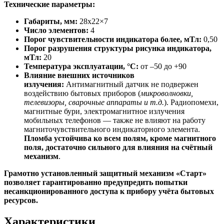
Технические параметры:
Габариты, мм:
28х22×7
Число элементов:
4
Порог чувствительности индикатора более, мТл:
0,50
Порог разрушения структуры рисунка индикатора,
мТл:
20
Температура эксплуатации, °C:
от –50 до +90
Влияние внешних источников
излучения:
Антимагнитный датчик не подвержен
воздействию бытовых приборов (
микроволновки,
телевизоры, сварочные аппараты и т.д.
). Радиопомехи,
магнитные бури, электромагнитное излучения
мобильных телефонов — также не влияют на работу
магниточувствительного индикаторного элемента.
Пломба устойчива ко всем полям, кроме магнитного
поля, достаточно сильного для влияния на счётный
механизм
.
Грамотно установленный защитный механизм «Старт»
позволяет гарантированно предупредить попытки
несанкционированного доступа к прибору учёта бытовых
ресурсов.
Характеристики