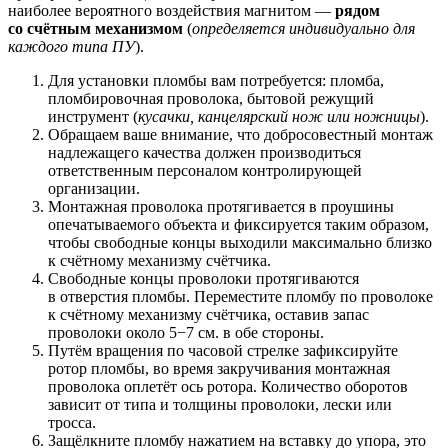
наиболее вероятного воздействия магнитом —
рядом
со счётным механизмом
(
определяется индивидуально для
каждого типа ПУ
).
Для установки пломбы вам потребуется: пломба,
пломбировочная проволока, бытовой режущий
инструмент (
кусачки, канцелярский нож или ножницы
).
Обращаем ваше внимание, что добросовестный монтаж
надлежащего качества должен производиться
ответственным персоналом контролирующей
организации.
Монтажная проволока протягивается в проушины
опечатываемого объекта и фиксируется таким образом,
чтобы свободные концы выходили максимально близко
к счётному механизму счётчика.
Свободные концы проволоки протягиваются
в отверстия пломбы. Переместите пломбу по проволоке
к счётному механизму счётчика, оставив запас
проволоки около 5−7 см. в обе стороны.
Путём вращения по часовой стрелке зафиксируйте
ротор пломбы, во время закручивания монтажная
проволока оплетёт ось ротора. Количество оборотов
зависит от типа и толщины проволоки, лески или
тросса.
Защёлкните пломбу нажатием на вставку до упора, это