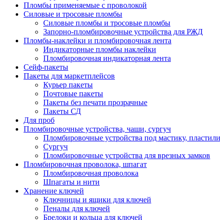
Пломбы применяемые с проволокой
Силовые и тросовые пломбы
Силовые пломбы и тросовые пломбы
Запорно-пломбировочные устройства для РЖД
Пломбы-наклейки и пломбировочная лента
Индикаторные пломбы наклейки
Пломбировочная индикаторная лента
Сейф-пакеты
Пакеты для маркетплейсов
Курьер пакеты
Почтовые пакеты
Пакеты без печати прозрачные
Пакеты СД
Для проб
Пломбировочные устройства, чаши, сургуч
Пломбировочные устройства под мастику, пластил
Сургуч
Пломбировочные устройства для врезных замков
Пломбировочная проволока, шпагат
Пломбировочная проволока
Шпагаты и нити
Хранение ключей
Ключницы и ящики для ключей
Пеналы для ключей
Брелоки и кольца для ключей