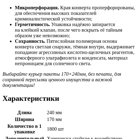
Микроперфорация.
Края конверта проперфорированы,
для обеспечения высоких показателей
криминалистической устойчивости;
Герметичность.
Упаковка надёжно запирается
на клейкий клапан, после чего вскрыть её тайным
образом уже невозможно;
Сохранность.
Пятислойная полимерная основа
конверта светлая снаружи, тёмная внутри, выдерживает
попадание агрессивных кислотно-щелочных реагентов,
атмосферного ультрафиолета и конденсата, материал
непроницаем для солнечного света.
Выбирайте курьер пакеты 170×240мм, без печати, для
сохранной пересылки ценного имущества и важной
документации!
Характеристики
Длина
240 мм
Ширина
170 мм
Количество в 1
1800 шт
упаковке
Дополнительный
Химически стойкие к воздействию