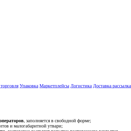
 торговля
Упаковка
Маркетплейсы
Логистика
Доставка рассылка
 операторов
, заполняется в свободной форме;
ентов и малогабаритной утвари;