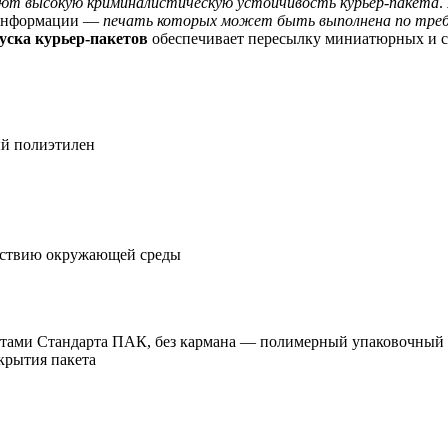
ают высокую криминалистическую устойчивость курьер-пакета
.
 информации —
печать которых может быть выполнена по тре
ска курьер-пакетов
обеспечивает пересылку миниатюрных и 
й полиэтилен
йствию окружающей среды
етами Стандарта ПАК, без кармана — полимерный упаковочный м
крытия пакета