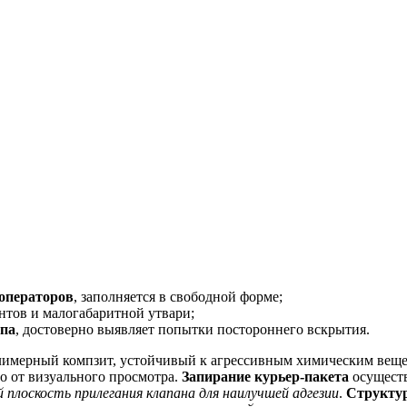
 операторов
, заполняется в свободной форме;
ентов и малогабаритной утвари;
упа
, достоверно выявляет попытки постороннего вскрытия.
мерный компзит, устойчивый к агрессивным химическим вещес
о от визуального просмотра.
Запирание курьер-пакета
осущест
й плоскость прилегания клапана для наилучшей адгезии
.
Структур