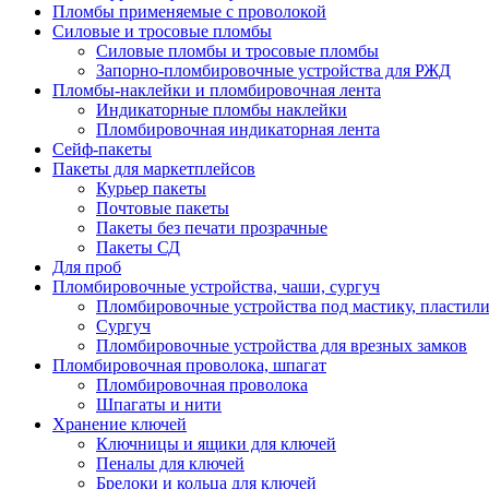
Пломбы применяемые с проволокой
Силовые и тросовые пломбы
Силовые пломбы и тросовые пломбы
Запорно-пломбировочные устройства для РЖД
Пломбы-наклейки и пломбировочная лента
Индикаторные пломбы наклейки
Пломбировочная индикаторная лента
Сейф-пакеты
Пакеты для маркетплейсов
Курьер пакеты
Почтовые пакеты
Пакеты без печати прозрачные
Пакеты СД
Для проб
Пломбировочные устройства, чаши, сургуч
Пломбировочные устройства под мастику, пластил
Сургуч
Пломбировочные устройства для врезных замков
Пломбировочная проволока, шпагат
Пломбировочная проволока
Шпагаты и нити
Хранение ключей
Ключницы и ящики для ключей
Пеналы для ключей
Брелоки и кольца для ключей