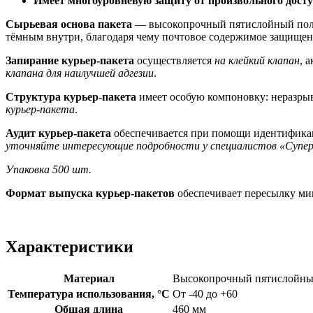
Имеет многоуровневую защиту от произвольного дост
Сырьевая основа пакета
— высокопрочный пятислойный поли
тёмным внутри, благодаря чему почтовое содержимое защищено
Запирание курьер-пакета
осуществляется
на клейкий клапан
, 
клапана для наилучшей адгезии
.
Структура курьер-пакета
имеет особую компоновку: неразры
курьер-пакета
.
Аудит курьер-пакета
обеспечивается при помощи идентифик
уточняйте интересующие подробности у специалистов «Супе
Упаковка 500 шт.
Формат выпуска курьер-пакетов
обеспечивает пересылку м
Характеристики
Материал
Высокопрочный пятислойны
Температура использования, °C
От -40 до +60
Общая длина
460 мм