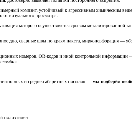
упа
, достоверно выявляет попытки постороннего вскрытия.
мерный компзит, устойчивый к агрессивным химическим вещес
 от визуального просмотра.
активация которого осуществляется срывом метализированной 
вное дно, сварные швы по краям пакета, миркоперфорация —
об
ационных номеров, QR-кодов и иной контрольной информации
рпломба»
иниатюрных и средне-габаритных посылок —
мы подберём необ
й полиэтилен