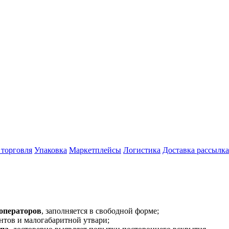
 торговля
Упаковка
Маркетплейсы
Логистика
Доставка рассылка
 операторов
, заполняется в свободной форме;
ентов и малогабаритной утвари;