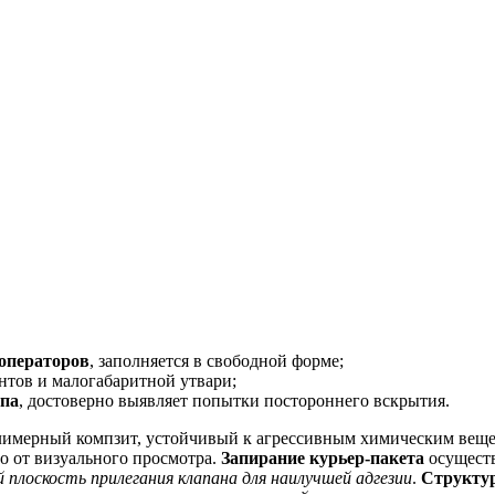
 операторов
, заполняется в свободной форме;
ентов и малогабаритной утвари;
упа
, достоверно выявляет попытки постороннего вскрытия.
мерный компзит, устойчивый к агрессивным химическим вещес
о от визуального просмотра.
Запирание курьер-пакета
осущест
й плоскость прилегания клапана для наилучшей адгезии
.
Структур