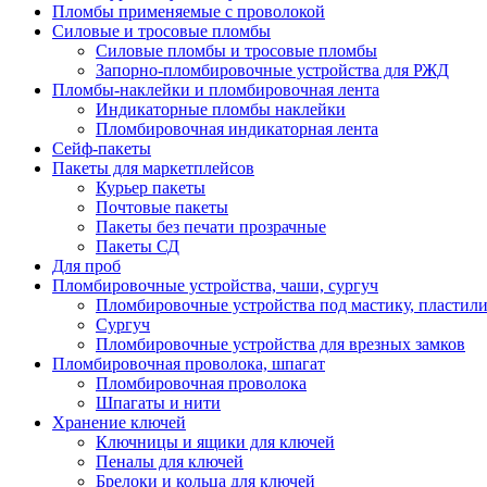
Пломбы применяемые с проволокой
Силовые и тросовые пломбы
Силовые пломбы и тросовые пломбы
Запорно-пломбировочные устройства для РЖД
Пломбы-наклейки и пломбировочная лента
Индикаторные пломбы наклейки
Пломбировочная индикаторная лента
Сейф-пакеты
Пакеты для маркетплейсов
Курьер пакеты
Почтовые пакеты
Пакеты без печати прозрачные
Пакеты СД
Для проб
Пломбировочные устройства, чаши, сургуч
Пломбировочные устройства под мастику, пластил
Сургуч
Пломбировочные устройства для врезных замков
Пломбировочная проволока, шпагат
Пломбировочная проволока
Шпагаты и нити
Хранение ключей
Ключницы и ящики для ключей
Пеналы для ключей
Брелоки и кольца для ключей