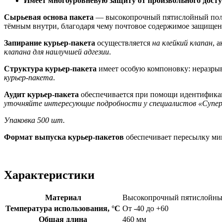
Имеет многоуровневую защиту от произвольного дост
Сырьевая основа пакета
— высокопрочный пятислойный поли
тёмным внутри, благодаря чему почтовое содержимое защищено
Запирание курьер-пакета
осуществляется
на клейкий клапан
, 
клапана для наилучшей адгезии
.
Структура курьер-пакета
имеет особую компоновку: неразры
курьер-пакета
.
Аудит курьер-пакета
обеспечивается при помощи идентифик
уточняйте интересующие подробности у специалистов «Супе
Упаковка 500 шт.
Формат выпуска курьер-пакетов
обеспечивает пересылку м
Характеристики
Материал
Высокопрочный пятислойны
Температура использования, °C
От -40 до +60
Общая длина
460 мм