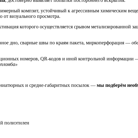
упа
, достоверно выявляет попытки постороннего вскрытия.
мерный компзит, устойчивый к агрессивным химическим вещес
 от визуального просмотра.
активация которого осуществляется срывом метализированной 
вное дно, сварные швы по краям пакета, миркоперфорация —
об
ационных номеров, QR-кодов и иной контрольной информации
рпломба»
иниатюрных и средне-габаритных посылок —
мы подберём необ
й полиэтилен