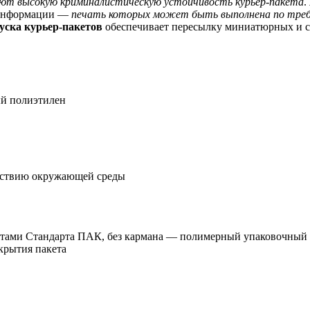
ают высокую криминалистическую устойчивость курьер-пакета
.
 информации —
печать которых может быть выполнена по тре
ска курьер-пакетов
обеспечивает пересылку миниатюрных и 
й полиэтилен
йствию окружающей среды
етами Стандарта ПАК, без кармана — полимерный упаковочный м
крытия пакета