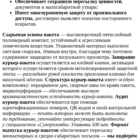
Обеспечивает сохранную пересылку ценностей
,
документов и малогабаритной утвари;
Имеет многоуровневую защиту от произвольного
доступа
, достоверно выявляет попытки постороннего
вскрытия.
Сырьевая основа пакета
— высокопрочный пятислойный
полимерный компзит, устойчивый к агрессивным
химическим веществам. Упаковочный материал выполнен
светлым снаружи, тёмным внутри, благодаря чему почтовое
содержимое защищено от визуального просмотра.
Запирание
курьер-пакета
осуществляется
на клейкий клапан
, активация
которого осуществляется срывом метализированной защитной
ленты —
разгладьте рукой плоскость прилегания клапана для
наилучшей адгезии
.
Структура курьер-пакета
имеет особую
компоновку: неразрывное дно, сварные швы по краям пакета,
миркоперфорация —
обеспечивают высокую
криминалистическую устойчивость курьер-пакета
.
Аудит
курьер-пакета
обеспечивается при помощи
идентификационных номеров, QR-кодов и иной контрольной
информации —
печать которых может быть выполнена
по требованию, уточняйте интересующие подробности
у специалистов «Суперпломба»
Упаковка 500 шт.
Формат
выпуска курьер-пакетов
обеспечивает пересылку
миниатюрных и средне-габаритных посылок —
мы подберём