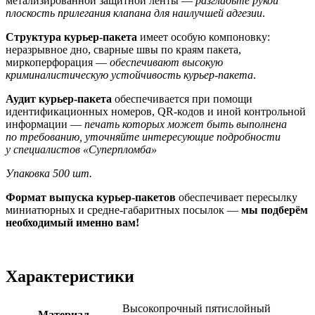
метализированной защитной ленты —
разгладьте рукой
плоскость прилегания клапана для наилучшей адгезии
.
Структура курьер-пакета
имеет особую компоновку:
неразрывное дно, сварные швы по краям пакета,
миркоперфорация —
обеспечивают высокую
криминалистическую устойчивость курьер-пакета
.
Аудит курьер-пакета
обеспечивается при помощи
идентификационных номеров, QR-кодов и иной контрольной
информации —
печать которых может быть выполнена
по требованию, уточняйте интересующие подробности
у специалистов «Суперпломба»
Упаковка 500 шт.
Формат выпуска курьер-пакетов
обеспечивает пересылку
миниатюрных и средне-габаритных посылок —
мы подберём
необходимый именно вам!
Характеристики
Высокопрочный пятислойный
Материал