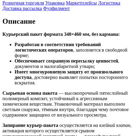
Розничная торговля
Упаковка
Маркетплейсы
Логистика
Доставка рассылка
Фулфилмент
Описание
Курьерский пакет формата 340×460 мм, без кармана:
Разработан в соответствии требований
логистических операторов
, заполняется в свободной
форме;
Обеспечивает сохранную пересылку ценностей
,
документов и малогабаритной утвари;
Имеет многоуровневую защиту от произвольного
доступа
, достоверно выявляет попытки постороннего
вскрытия.
Сырьевая основа пакета
— высокопрочный пятислойный
полимерный компзит, устойчивый к агрессивным
химическим веществам. Упаковочный материал выполнен
светлым снаружи, тёмным внутри, благодаря чему почтовое
содержимое защищено от визуального просмотра.
Запирание курьер-пакета
осуществляется
на клейкий клапан
,
активация которого осуществляется срывом