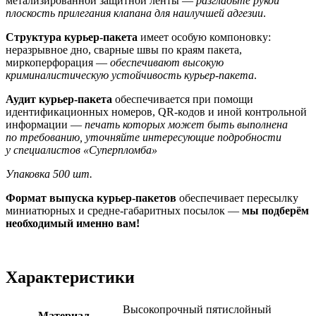
метализированной защитной ленты —
разгладьте рукой
плоскость прилегания клапана для наилучшей адгезии
.
Структура курьер-пакета
имеет особую компоновку:
неразрывное дно, сварные швы по краям пакета,
миркоперфорация —
обеспечивают высокую
криминалистическую устойчивость курьер-пакета
.
Аудит курьер-пакета
обеспечивается при помощи
идентификационных номеров, QR-кодов и иной контрольной
информации —
печать которых может быть выполнена
по требованию, уточняйте интересующие подробности
у специалистов «Суперпломба»
Упаковка 500 шт.
Формат выпуска курьер-пакетов
обеспечивает пересылку
миниатюрных и средне-габаритных посылок —
мы подберём
необходимый именно вам!
Характеристики
Высокопрочный пятислойный
Материал