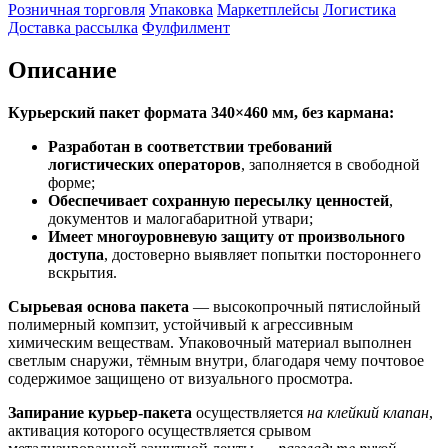
Розничная торговля
Упаковка
Маркетплейсы
Логистика
Доставка рассылка
Фулфилмент
Описание
Курьерский пакет формата 340×460 мм, без кармана:
Разработан в соответствии требований
логистических операторов
, заполняется в свободной
форме;
Обеспечивает сохранную пересылку ценностей
,
документов и малогабаритной утвари;
Имеет многоуровневую защиту от произвольного
доступа
, достоверно выявляет попытки постороннего
вскрытия.
Сырьевая основа пакета
— высокопрочный пятислойный
полимерный компзит, устойчивый к агрессивным
химическим веществам. Упаковочный материал выполнен
светлым снаружи, тёмным внутри, благодаря чему почтовое
содержимое защищено от визуального просмотра.
Запирание курьер-пакета
осуществляется
на клейкий клапан
,
активация которого осуществляется срывом