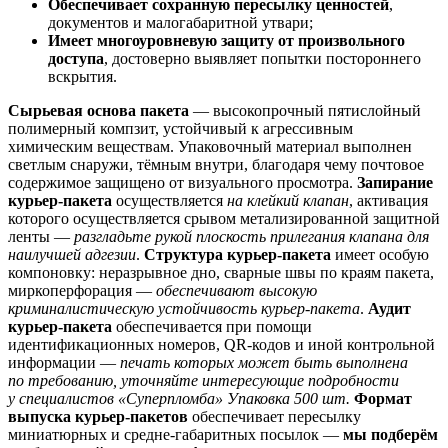
Обеспечивает сохранную пересылку ценностей
,
документов и малогабаритной утвари;
Имеет многоуровневую защиту от произвольного
доступа
, достоверно выявляет попытки постороннего
вскрытия.
Сырьевая основа пакета
— высокопрочный пятислойный
полимерный компзит, устойчивый к агрессивным
химическим веществам. Упаковочный материал выполнен
светлым снаружи, тёмным внутри, благодаря чему почтовое
содержимое защищено от визуального просмотра.
Запирание
курьер-пакета
осуществляется
на клейкий клапан
, активация
которого осуществляется срывом метализированной защитной
ленты —
разгладьте рукой плоскость прилегания клапана для
наилучшей адгезии
.
Структура курьер-пакета
имеет особую
компоновку: неразрывное дно, сварные швы по краям пакета,
миркоперфорация —
обеспечивают высокую
криминалистическую устойчивость курьер-пакета
.
Аудит
курьер-пакета
обеспечивается при помощи
идентификационных номеров, QR-кодов и иной контрольной
информации —
печать которых может быть выполнена
по требованию, уточняйте интересующие подробности
у специалистов «Суперпломба»
Упаковка 500 шт.
Формат
выпуска курьер-пакетов
обеспечивает пересылку
миниатюрных и средне-габаритных посылок —
мы подберём