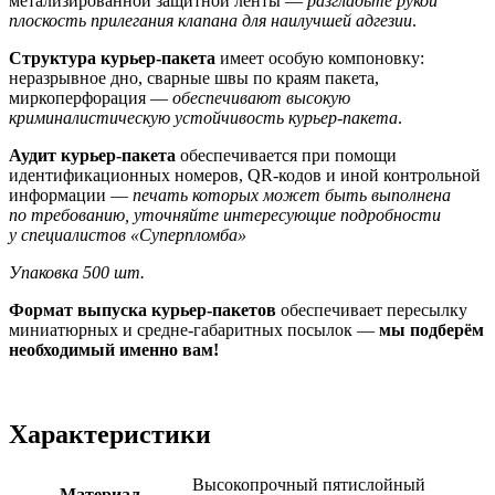
метализированной защитной ленты —
разгладьте рукой
плоскость прилегания клапана для наилучшей адгезии
.
Структура курьер-пакета
имеет особую компоновку:
неразрывное дно, сварные швы по краям пакета,
миркоперфорация —
обеспечивают высокую
криминалистическую устойчивость курьер-пакета
.
Аудит курьер-пакета
обеспечивается при помощи
идентификационных номеров, QR-кодов и иной контрольной
информации —
печать которых может быть выполнена
по требованию, уточняйте интересующие подробности
у специалистов «Суперпломба»
Упаковка 500 шт.
Формат выпуска курьер-пакетов
обеспечивает пересылку
миниатюрных и средне-габаритных посылок —
мы подберём
необходимый именно вам!
Характеристики
Высокопрочный пятислойный
Материал