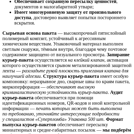
Обеспечивает сохранную пересылку ценностей
,
документов и малогабаритной утвари;
Имеет многоуровневую защиту от произвольного
доступа
, достоверно выявляет попытки постороннего
вскрытия.
Сырьевая основа пакета
— высокопрочный пятислойный
полимерный компзит, устойчивый к агрессивным
химическим веществам. Упаковочный материал выполнен
светлым снаружи, тёмным внутри, благодаря чему почтовое
содержимое защищено от визуального просмотра.
Запирание
курьер-пакета
осуществляется
на клейкий клапан
, активация
которого осуществляется срывом метализированной защитной
ленты —
разгладьте рукой плоскость прилегания клапана для
наилучшей адгезии
.
Структура курьер-пакета
имеет особую
компоновку: неразрывное дно, сварные швы по краям пакета,
миркоперфорация —
обеспечивают высокую
криминалистическую устойчивость курьер-пакета
.
Аудит
курьер-пакета
обеспечивается при помощи
идентификационных номеров, QR-кодов и иной контрольной
информации —
печать которых может быть выполнена
по требованию, уточняйте интересующие подробности
у специалистов «Суперпломба»
Упаковка 500 шт.
Формат
выпуска курьер-пакетов
обеспечивает пересылку
миниатюрных и средне-габаритных посылок —
мы подберём