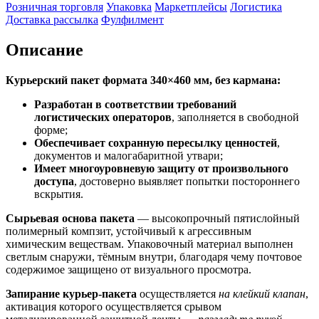
Розничная торговля
Упаковка
Маркетплейсы
Логистика
Доставка рассылка
Фулфилмент
Описание
Курьерский пакет формата 340×460 мм, без кармана:
Разработан в соответствии требований
логистических операторов
, заполняется в свободной
форме;
Обеспечивает сохранную пересылку ценностей
,
документов и малогабаритной утвари;
Имеет многоуровневую защиту от произвольного
доступа
, достоверно выявляет попытки постороннего
вскрытия.
Сырьевая основа пакета
— высокопрочный пятислойный
полимерный компзит, устойчивый к агрессивным
химическим веществам. Упаковочный материал выполнен
светлым снаружи, тёмным внутри, благодаря чему почтовое
содержимое защищено от визуального просмотра.
Запирание курьер-пакета
осуществляется
на клейкий клапан
,
активация которого осуществляется срывом