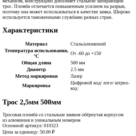
механизм, конструкцию дополняет стальной запирающий
трос. Пломба отличается повышенным усилием на разрыв,
поэтому она может использоваться в качестве замка. Широко
используется таможенными службами разных стран.
Характеристики
Материал
Сталь/алюминий
Температура использования,
От -60 до +150
°C
Общая длина
500 мм
Диаметр
2.5 мм
Метод маркировки
Лазер
Цифровой код/ лого/ штрих-
Маркировка
код
Трос 2,5мм 500мм
Тросовая пломба со стальным замком обёрнутая корпусом
из алюминия и уникальным номером
Основной артикул:
010323
Цена за единицу:
50.00 ₽