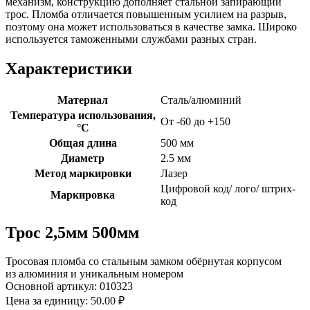
механизм, конструкцию дополняет стальной запирающий
трос. Пломба отличается повышенным усилием на разрыв,
поэтому она может использоваться в качестве замка. Широко
используется таможенными службами разных стран.
Характеристики
Материал
Сталь/алюминий
Температура использования,
От -60 до +150
°C
Общая длина
500 мм
Диаметр
2.5 мм
Метод маркировки
Лазер
Цифровой код/ лого/ штрих-
Маркировка
код
Трос 2,5мм 500мм
Тросовая пломба со стальным замком обёрнутая корпусом
из алюминия и уникальным номером
Основной артикул:
010323
Цена за единицу:
50.00 ₽