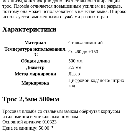
механизм, конструкцию дополняет стальной запирающий
трос. Пломба отличается повышенным усилием на разрыв,
поэтому она может использоваться в качестве замка. Широко
используется таможенными службами разных стран.
Характеристики
Материал
Сталь/алюминий
Температура использования,
От -60 до +150
°C
Общая длина
500 мм
Диаметр
2.5 мм
Метод маркировки
Лазер
Цифровой код/ лого/ штрих-
Маркировка
код
Трос 2,5мм 500мм
Тросовая пломба со стальным замком обёрнутая корпусом
из алюминия и уникальным номером
Основной артикул:
010323
Цена за единицу:
50.00 ₽