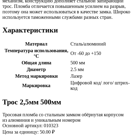
механизм, конструкцию дополняет стальной запирающий
трос. Пломба отличается повышенным усилием на разрыв,
поэтому она может использоваться в качестве замка. Широко
используется таможенными службами разных стран.
Характеристики
Материал
Сталь/алюминий
Температура использования,
От -60 до +150
°C
Общая длина
500 мм
Диаметр
2.5 мм
Метод маркировки
Лазер
Цифровой код/ лого/ штрих-
Маркировка
код
Трос 2,5мм 500мм
Тросовая пломба со стальным замком обёрнутая корпусом
из алюминия и уникальным номером
Основной артикул:
010323
Цена за единицу:
50.00 ₽