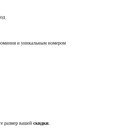
код
алюминия и уникальным номером
те размер вашей
скидки
.