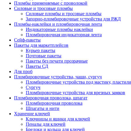
Пломбы применяемые с проволокой
Силовые и тросовые пломбы
Силовые пломбы и тросовые пломбы
Запорно-пломбировочные устройства для РЖД
Пломбы-наклейки и пломбировочная лента
Индикаторные пломбы наклейки
Пломбировочная индикаторная лента
Сейф-пакеты
Пакеты для маркетплейсов
Курьер пакеты
Почтовые пакеты
Пакеты без печати прозрачные
Пакеты СД
Для проб
Пломбировочные устройства, чаши, сургуч
Пломбировочные устройства под мастику, пластил
Сургуч
Пломбировочные устройства для врезных замков
Пломбировочная проволока, шпагат
Пломбировочная проволока
Шпагаты и нити
Хранение ключей
Ключницы и ящики для ключей
Пеналы для ключей
Брелоки и кольца для ключей