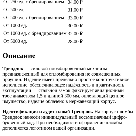
От 250 ед. с брендированием
34.00 ₽
От 500 ед.
31.00 ₽
От 500 ед. с брендированием
33.00 ₽
От 1000 ед.
30.00 ₽
От 1000 ед. с брендированием
32.00 ₽
От 5000 ед.
28.00 ₽
Описание
Трендлок
— силовой пломбировочный механизм
предназначенный для опломбирования не совмещенных
проушин. Изделие имеет предельно простое конструктивное
исполнение, обеспечивающее надёжность и практичность
эксплуатации — стальной замок фиксирует авиационный
трос диаметром 1,5 и длиной 300 мм, оплетающий ценное
имущество, изделие облачено в нержавеющий корпус.
Идентификация и аудит пломб Трендлок.
На корпус пломбы
Трендлок нанесён индивидуальный восьмизначный цифро-
буквенный код. При необходимости оформление пломбы
дополняется логотипом вашей организации.