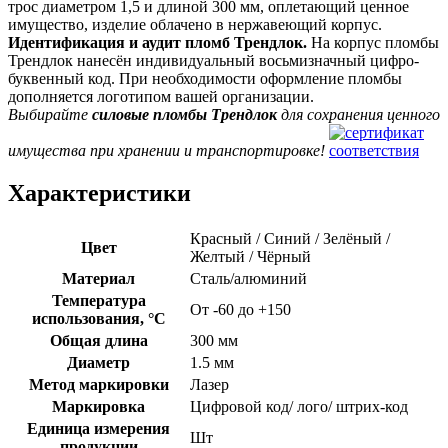
трос диаметром 1,5 и длиной 300 мм, оплетающий ценное
имущество, изделие облачено в нержавеющий корпус.
Идентификация и аудит пломб Трендлок.
На корпус пломбы
Трендлок нанесён индивидуальный восьмизначный цифро-
буквенный код. При необходимости оформление пломбы
дополняется логотипом вашей организации.
Выбирайте
силовые пломбы Трендлок
для сохранения ценного
имущества при хранении и транспортировке!
Характеристики
Красный / Синий / Зелёный /
Цвет
Желтый / Чёрный
Материал
Сталь/алюминий
Температура
От -60 до +150
использования, °C
Общая длина
300 мм
Диаметр
1.5 мм
Метод маркировки
Лазер
Маркировка
Цифровой код/ лого/ штрих-код
Единица измерения
Шт
продукции