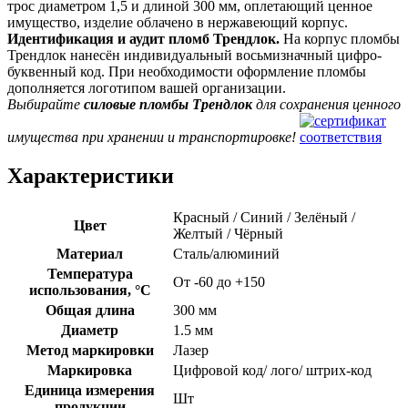
трос диаметром 1,5 и длиной 300 мм, оплетающий ценное
имущество, изделие облачено в нержавеющий корпус.
Идентификация и аудит пломб Трендлок.
На корпус пломбы
Трендлок нанесён индивидуальный восьмизначный цифро-
буквенный код. При необходимости оформление пломбы
дополняется логотипом вашей организации.
Выбирайте
силовые пломбы Трендлок
для сохранения ценного
имущества при хранении и транспортировке!
Характеристики
Красный / Синий / Зелёный /
Цвет
Желтый / Чёрный
Материал
Сталь/алюминий
Температура
От -60 до +150
использования, °C
Общая длина
300 мм
Диаметр
1.5 мм
Метод маркировки
Лазер
Маркировка
Цифровой код/ лого/ штрих-код
Единица измерения
Шт
продукции