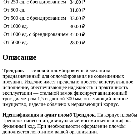
От 250 ед. с брендированием
34.00 ₽
От 500 ед.
31.00 ₽
От 500 ед. с брендированием
33.00 ₽
От 1000 ед.
30.00 ₽
От 1000 ед. с брендированием
32.00 ₽
От 5000 ед.
28.00 ₽
Описание
Трендлок
— силовой пломбировочный механизм
предназначенный для опломбирования не совмещенных
проушин. Изделие имеет предельно простое конструктивное
исполнение, обеспечивающее надёжность и практичность
эксплуатации — стальной замок фиксирует авиационный
трос диаметром 1,5 и длиной 300 мм, оплетающий ценное
имущество, изделие облачено в нержавеющий корпус.
Идентификация и аудит пломб Трендлок.
На корпус пломбы
Трендлок нанесён индивидуальный восьмизначный цифро-
буквенный код. При необходимости оформление пломбы
дополняется логотипом вашей организации.