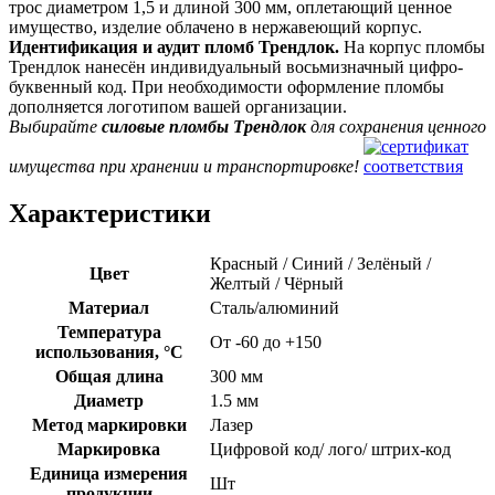
трос диаметром 1,5 и длиной 300 мм, оплетающий ценное
имущество, изделие облачено в нержавеющий корпус.
Идентификация и аудит пломб Трендлок.
На корпус пломбы
Трендлок нанесён индивидуальный восьмизначный цифро-
буквенный код. При необходимости оформление пломбы
дополняется логотипом вашей организации.
Выбирайте
силовые пломбы Трендлок
для сохранения ценного
имущества при хранении и транспортировке!
Характеристики
Красный / Синий / Зелёный /
Цвет
Желтый / Чёрный
Материал
Сталь/алюминий
Температура
От -60 до +150
использования, °C
Общая длина
300 мм
Диаметр
1.5 мм
Метод маркировки
Лазер
Маркировка
Цифровой код/ лого/ штрих-код
Единица измерения
Шт
продукции