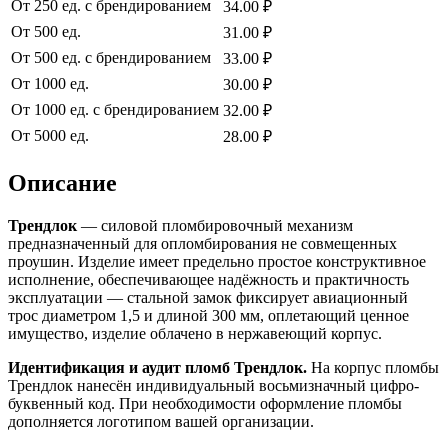
От 250 ед. с брендированием
34.00 ₽
От 500 ед.
31.00 ₽
От 500 ед. с брендированием
33.00 ₽
От 1000 ед.
30.00 ₽
От 1000 ед. с брендированием
32.00 ₽
От 5000 ед.
28.00 ₽
Описание
Трендлок
— силовой пломбировочный механизм
предназначенный для опломбирования не совмещенных
проушин. Изделие имеет предельно простое конструктивное
исполнение, обеспечивающее надёжность и практичность
эксплуатации — стальной замок фиксирует авиационный
трос диаметром 1,5 и длиной 300 мм, оплетающий ценное
имущество, изделие облачено в нержавеющий корпус.
Идентификация и аудит пломб Трендлок.
На корпус пломбы
Трендлок нанесён индивидуальный восьмизначный цифро-
буквенный код. При необходимости оформление пломбы
дополняется логотипом вашей организации.