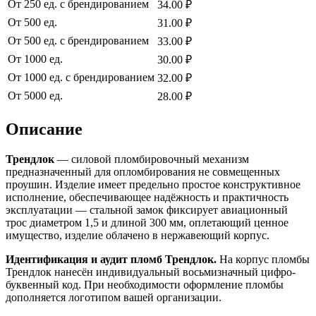
От 250 ед. с брендированием
34.00 ₽
От 500 ед.
31.00 ₽
От 500 ед. с брендированием
33.00 ₽
От 1000 ед.
30.00 ₽
От 1000 ед. с брендированием
32.00 ₽
От 5000 ед.
28.00 ₽
Описание
Трендлок
— силовой пломбировочный механизм
предназначенный для опломбирования не совмещенных
проушин. Изделие имеет предельно простое конструктивное
исполнение, обеспечивающее надёжность и практичность
эксплуатации — стальной замок фиксирует авиационный
трос диаметром 1,5 и длиной 300 мм, оплетающий ценное
имущество, изделие облачено в нержавеющий корпус.
Идентификация и аудит пломб Трендлок.
На корпус пломбы
Трендлок нанесён индивидуальный восьмизначный цифро-
буквенный код. При необходимости оформление пломбы
дополняется логотипом вашей организации.