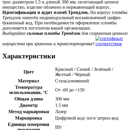
трос диаметром 1,5 и длиной 300 мм, оплетающий ценное
имущество, изделие облачено в нержавеющий корпус.
Идентификация и аудит пломб Трендлок.
На корпус пломбы
Трендлок нанесён индивидуальный восьмизначный цифро-
буквенный код. При необходимости оформление пломбы
дополняется логотипом вашей организации.
Выбирайте
силовые пломбы Трендлок
для сохранения ценного
имущества при хранении и транспортировке!
Характеристики
Красный / Синий / Зелёный /
Цвет
Желтый / Чёрный
Материал
Сталь/алюминий
Температура
От -60 до +150
использования, °C
Общая длина
300 мм
Диаметр
1.5 мм
Метод маркировки
Лазер
Маркировка
Цифровой код/ лого/ штрих-код
Единица измерения
Шт
продукции