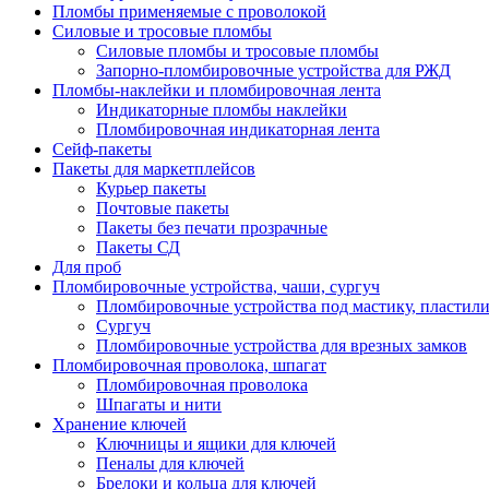
Пломбы применяемые с проволокой
Силовые и тросовые пломбы
Силовые пломбы и тросовые пломбы
Запорно-пломбировочные устройства для РЖД
Пломбы-наклейки и пломбировочная лента
Индикаторные пломбы наклейки
Пломбировочная индикаторная лента
Сейф-пакеты
Пакеты для маркетплейсов
Курьер пакеты
Почтовые пакеты
Пакеты без печати прозрачные
Пакеты СД
Для проб
Пломбировочные устройства, чаши, сургуч
Пломбировочные устройства под мастику, пластил
Сургуч
Пломбировочные устройства для врезных замков
Пломбировочная проволока, шпагат
Пломбировочная проволока
Шпагаты и нити
Хранение ключей
Ключницы и ящики для ключей
Пеналы для ключей
Брелоки и кольца для ключей