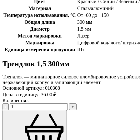
Цвет
Красный / Синий / Зелёный 
Материал
Сталь/алюминий
Температура использования, °C
От -60 до +150
Общая длина
300 мм
Диаметр
1.5 мм
Метод маркировки
Лазер
Маркировка
Цифровой код/ лого/ штрих-
Единица измерения продукции
Шт
Трендлок 1,5 300мм
Трендлок — миниатюрное силовое пломбировочное устройство д
нержавеющий корпус и запирающий элемент
Основной артикул:
010308
Цена за единицу:
36.00 ₽
Количество:
-
+