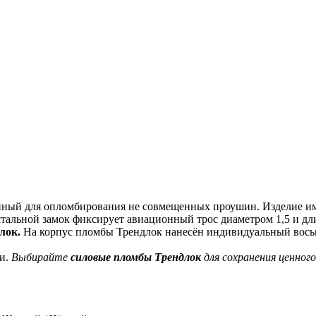
ый для опломбирования не совмещенных проушин. Изделие име
тальной замок фиксирует авиационный трос диаметром 1,5 и дл
лок.
На корпус пломбы Трендлок нанесён индивидуальный вось
ии.
Выбирайте
силовые пломбы Трендлок
для сохранения ценног