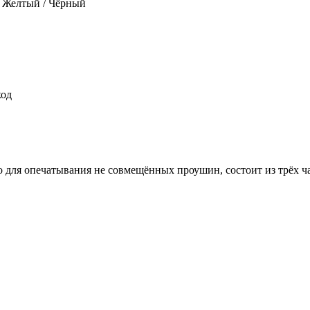
/ Желтый / Чёрный
код
ля опечатывания не совмещённых проушин, состоит из трёх час