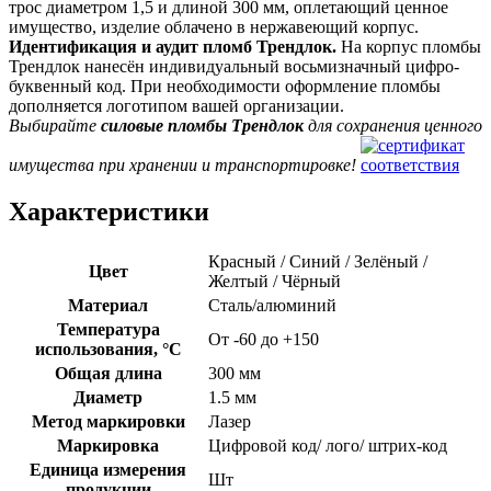
трос диаметром 1,5 и длиной 300 мм, оплетающий ценное
имущество, изделие облачено в нержавеющий корпус.
Идентификация и аудит пломб Трендлок.
На корпус пломбы
Трендлок нанесён индивидуальный восьмизначный цифро-
буквенный код. При необходимости оформление пломбы
дополняется логотипом вашей организации.
Выбирайте
силовые пломбы Трендлок
для сохранения ценного
имущества при хранении и транспортировке!
Характеристики
Красный / Синий / Зелёный /
Цвет
Желтый / Чёрный
Материал
Сталь/алюминий
Температура
От -60 до +150
использования, °C
Общая длина
300 мм
Диаметр
1.5 мм
Метод маркировки
Лазер
Маркировка
Цифровой код/ лого/ штрих-код
Единица измерения
Шт
продукции