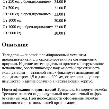
От 250 ед. с брендированием
34.00 ₽
От 500 ед.
31.00 ₽
От 500 ед. с брендированием
33.00 ₽
От 1000 ед.
30.00 ₽
От 1000 ед. с брендированием
32.00 ₽
От 5000 ед.
28.00 ₽
Описание
Трендлок
— силовой пломбировочный механизм
предназначенный для опломбирования не совмещенных
проушин. Изделие имеет предельно простое конструктивное
исполнение, обеспечивающее надёжность и практичность
эксплуатации — стальной замок фиксирует авиационный
трос диаметром 1,5 и длиной 300 мм, оплетающий ценное
имущество, изделие облачено в нержавеющий корпус.
Идентификация и аудит пломб Трендлок.
На корпус пломбы
Трендлок нанесён индивидуальный восьмизначный цифро-
буквенный код. При необходимости оформление пломбы
дополняется логотипом вашей организации.