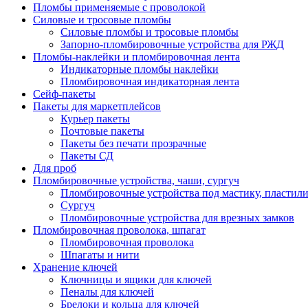
Пломбы применяемые с проволокой
Силовые и тросовые пломбы
Силовые пломбы и тросовые пломбы
Запорно-пломбировочные устройства для РЖД
Пломбы-наклейки и пломбировочная лента
Индикаторные пломбы наклейки
Пломбировочная индикаторная лента
Сейф-пакеты
Пакеты для маркетплейсов
Курьер пакеты
Почтовые пакеты
Пакеты без печати прозрачные
Пакеты СД
Для проб
Пломбировочные устройства, чаши, сургуч
Пломбировочные устройства под мастику, пластил
Сургуч
Пломбировочные устройства для врезных замков
Пломбировочная проволока, шпагат
Пломбировочная проволока
Шпагаты и нити
Хранение ключей
Ключницы и ящики для ключей
Пеналы для ключей
Брелоки и кольца для ключей