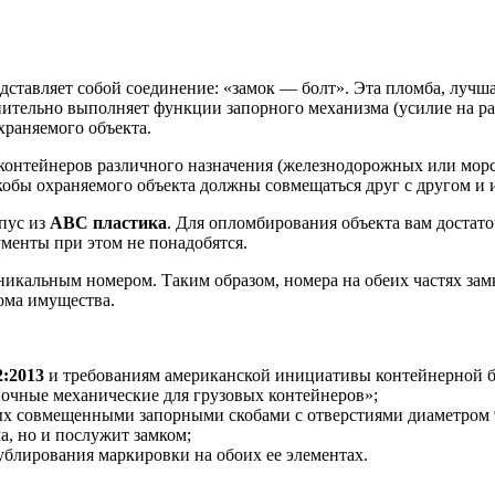
тавляет собой соединение: «замок — болт». Эта пломба, лучшая
тельно выполняет функции запорного механизма (усилие на раз
храняемого объекта.
контейнеров различного назначения (железнодорожных или морс
бы охраняемого объекта должны совмещаться друг с другом и им
рпус из
АВС пластика
. Для опломбирования объекта вам достат
ументы при этом не понадобятся.
икальным номером. Таким образом, номера на обеих частях зам
ома имущества.
2:2013
и требованиям американской инициативы контейнерной 
очные механические для грузовых контейнеров»;
ных совмещенными запорными скобами с отверстиями диаметром 
а, но и послужит замком;
ублирования маркировки на обоих ее элементах.