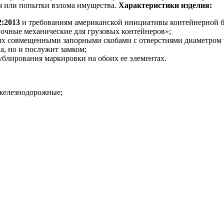
я или попытки взлома имущества.
Характеристики изделия:
2:2013
и требованиям американской инициативы контейнерной 
очные механические для грузовых контейнеров»;
ных совмещенными запорными скобами с отверстиями диаметром 
а, но и послужит замком;
ублирования маркировки на обоих ее элементах.
 железнодорожные;