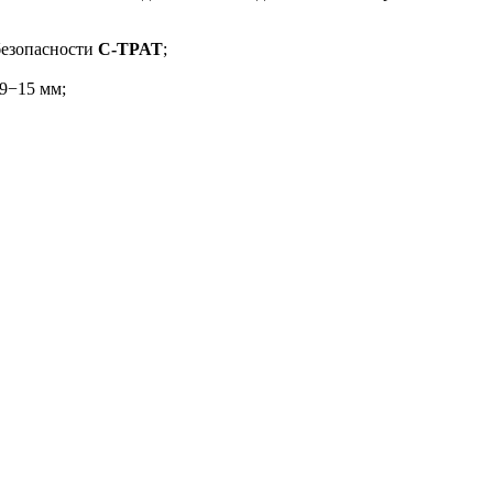
безопасности
C-TPAT
;
9−15 мм;