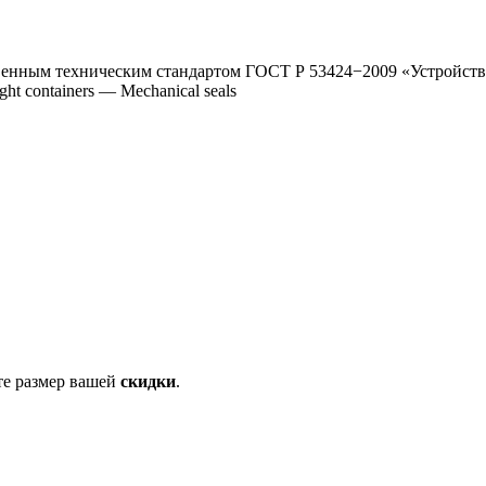
венным техническим стандартом ГОСТ Р 53424−2009 «Устройств
t containers — Mechanical seals
те размер вашей
скидки
.