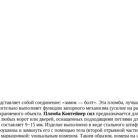
тавляет собой соединение: «замок — болт». Эта пломба, лучшая
тельно выполняет функции запорного механизма (усилие на раз
храняемого объекта.
Пломба Контейнер сил
предназначается дл
 любых ворот или дверей, оснащенных подходящими петлями дл
х составляет 9−15 мм. Изделие выполнено в виде стального штифт
роушины и замкнуть его с помощью тела (второй отрывной част
 маркировкой: уникальным номером. Таким образом, номера на 