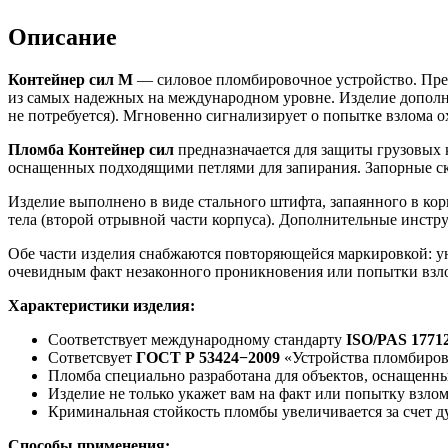
Описание
Контейнер сил М
— силовое пломбировочное устройство. Предс
из самых надежных на международном уровне. Изделие дополни
не потребуется). Мгновенно сигнализирует о попытке взлома о
Пломба Контейнер сил
предназначается для защиты грузовых 
оснащенных подходящими петлями для запирания. Запорные ско
Изделие выполнено в виде стального штифта, запаянного в ко
тела (второй отрывной части корпуса). Дополнительные инстр
Обе части изделия снабжаются повторяющейся маркировкой: ун
очевидным факт незаконного проникновения или попытки взл
Характеристики изделия:
Соответствует международному стандарту
ISO/PAS 1771
Сответсвует
ГОСТ Р 53424−2009
«Устройства пломбиров
Пломба специально разработана для объектов, оснащен
Изделие не только укажет вам на факт или попытку взлом
Криминальная стойкость пломбы увеличивается за счет д
Способы применения: