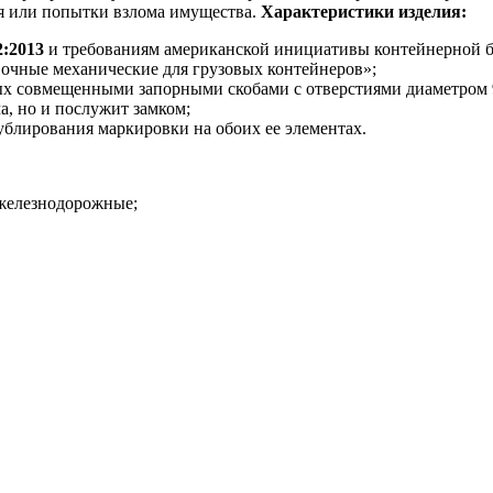
я или попытки взлома имущества.
Характеристики изделия:
2:2013
и требованиям американской инициативы контейнерной 
очные механические для грузовых контейнеров»;
ных совмещенными запорными скобами с отверстиями диаметром 
а, но и послужит замком;
ублирования маркировки на обоих ее элементах.
 железнодорожные;