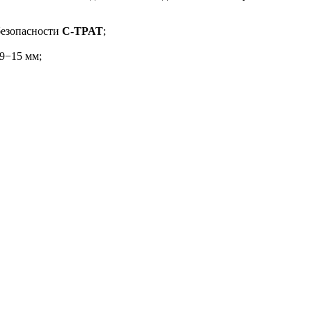
безопасности
C-TPAT
;
9−15 мм;