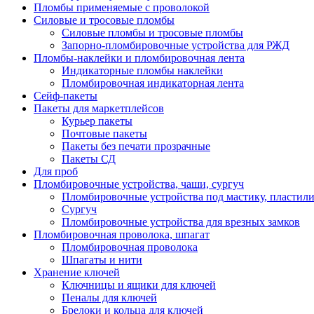
Пломбы применяемые с проволокой
Силовые и тросовые пломбы
Силовые пломбы и тросовые пломбы
Запорно-пломбировочные устройства для РЖД
Пломбы-наклейки и пломбировочная лента
Индикаторные пломбы наклейки
Пломбировочная индикаторная лента
Сейф-пакеты
Пакеты для маркетплейсов
Курьер пакеты
Почтовые пакеты
Пакеты без печати прозрачные
Пакеты СД
Для проб
Пломбировочные устройства, чаши, сургуч
Пломбировочные устройства под мастику, пластил
Сургуч
Пломбировочные устройства для врезных замков
Пломбировочная проволока, шпагат
Пломбировочная проволока
Шпагаты и нити
Хранение ключей
Ключницы и ящики для ключей
Пеналы для ключей
Брелоки и кольца для ключей