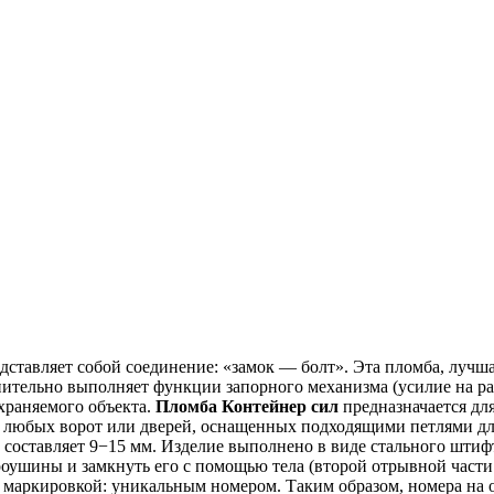
тавляет собой соединение: «замок — болт». Эта пломба, лучшая
тельно выполняет функции запорного механизма (усилие на раз
храняемого объекта.
Пломба Контейнер сил
предназначается дл
 любых ворот или дверей, оснащенных подходящими петлями дл
х составляет 9−15 мм. Изделие выполнено в виде стального штифт
роушины и замкнуть его с помощью тела (второй отрывной част
 маркировкой: уникальным номером. Таким образом, номера на 