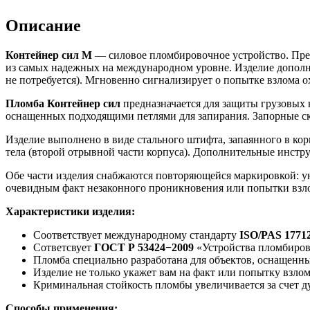
Описание
Контейнер сил М
— силовое пломбировочное устройство. Предс
из самых надежных на международном уровне. Изделие дополни
не потребуется). Мгновенно сигнализирует о попытке взлома о
Пломба Контейнер сил
предназначается для защиты грузовых 
оснащенных подходящими петлями для запирания. Запорные ско
Изделие выполнено в виде стального штифта, запаянного в ко
тела (второй отрывной части корпуса). Дополнительные инстр
Обе части изделия снабжаются повторяющейся маркировкой: ун
очевидным факт незаконного проникновения или попытки взл
Характеристики изделия:
Соответствует международному стандарту
ISO/PAS 1771
Сответсвует
ГОСТ Р 53424−2009
«Устройства пломбиров
Пломба специально разработана для объектов, оснащен
Изделие не только укажет вам на факт или попытку взлом
Криминальная стойкость пломбы увеличивается за счет д
Способы применения: