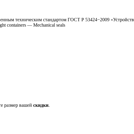
венным техническим стандартом ГОСТ Р 53424−2009 «Устройств
t containers — Mechanical seals
те размер вашей
скидки
.