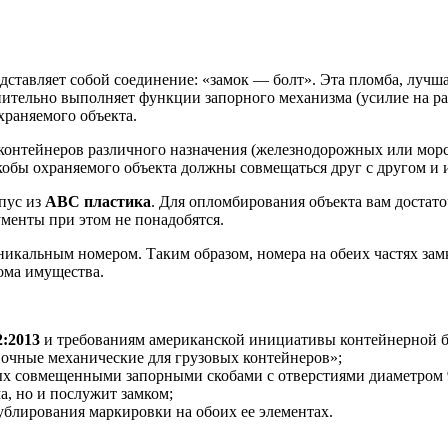
тавляет собой соединение: «замок — болт». Эта пломба, лучшая
тельно выполняет функции запорного механизма (усилие на раз
храняемого объекта.
контейнеров различного назначения (железнодорожных или морс
бы охраняемого объекта должны совмещаться друг с другом и им
рпус из
АВС пластика
. Для опломбирования объекта вам достат
ументы при этом не понадобятся.
икальным номером. Таким образом, номера на обеих частях зам
ома имущества.
2:2013
и требованиям американской инициативы контейнерной 
очные механические для грузовых контейнеров»;
ных совмещенными запорными скобами с отверстиями диаметром 
а, но и послужит замком;
ублирования маркировки на обоих ее элементах.