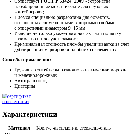
Сответсвует
ГОСТ Р 53424−2009
«Устройства
пломбировочные механические для грузовых
контейнеров»;
Пломба специально разработана для объектов,
оснащенных совмещенными запорными скобами
с отверстиями диаметром 9−15 мм;
Изделие не только укажет вам на факт или попытку
взлома, но и послужит замком;
Криминальная стойкость пломбы увеличивается за счет
дублирования маркировки на обоих ее элементах.
Способы применения:
Грузовые контейнеры различного назначения: морские
и железнодорожные;
Автотранспорт;
Цистерны.
Характеристики
Материал
Корпус -авспластик, стержень-сталь