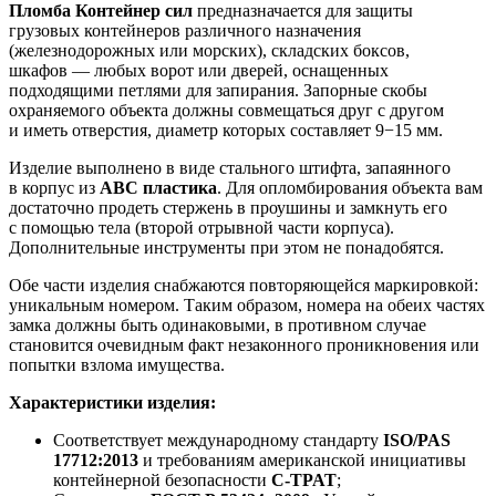
Пломба Контейнер сил
предназначается для защиты
грузовых контейнеров различного назначения
(железнодорожных или морских), складских боксов,
шкафов — любых ворот или дверей, оснащенных
подходящими петлями для запирания. Запорные скобы
охраняемого объекта должны совмещаться друг с другом
и иметь отверстия, диаметр которых составляет 9−15 мм.
Изделие выполнено в виде стального штифта, запаянного
в корпус из
АВС пластика
. Для опломбирования объекта вам
достаточно продеть стержень в проушины и замкнуть его
с помощью тела (второй отрывной части корпуса).
Дополнительные инструменты при этом не понадобятся.
Обе части изделия снабжаются повторяющейся маркировкой:
уникальным номером. Таким образом, номера на обеих частях
замка должны быть одинаковыми, в противном случае
становится очевидным факт незаконного проникновения или
попытки взлома имущества.
Характеристики изделия:
Соответствует международному стандарту
ISO/PAS
17712:2013
и требованиям американской инициативы
контейнерной безопасности
C-TPAT
;