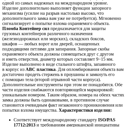
одной из самых надежных на международном уровне.
Изделие дополнительно выполняет функции запорного
механизма (усилие на разрыв настолько высоко, что
дополнительного замка вам уже не потребуется). Мгновенно
сигнализирует о попытке взлома охраняемого объекта.
Пломба Контейнер сил
предназначается для защиты
грузовых контейнеров различного назначения
(железнодорожных или морских), складских боксов,
шкафов — любых ворот или дверей, оснащенных
подходящими петлями для запирания. Запорные скобы
охраняемого объекта должны совмещаться друг с другом
и иметь отверстия, диаметр которых составляет 9−15 мм.
Изделие выполнено в виде стального штифта, запаянного
в корпус из
АВС пластика
. Для опломбирования объекта вам
достаточно продеть стержень в проушины и замкнуть его
с помощью тела (второй отрывной части корпуса).
Дополнительные инструменты при этом не понадобятся. Обе
части изделия снабжаются повторяющейся маркировкой:
уникальным номером. Таким образом, номера на обеих частях
замка должны быть одинаковыми, в противном случае
становится очевидным факт незаконного проникновения или
попытки взлома имущества.
Характеристики изделия:
Соответствует международному стандарту
ISO/PAS
17712:2013
и требованиям американской инициативы