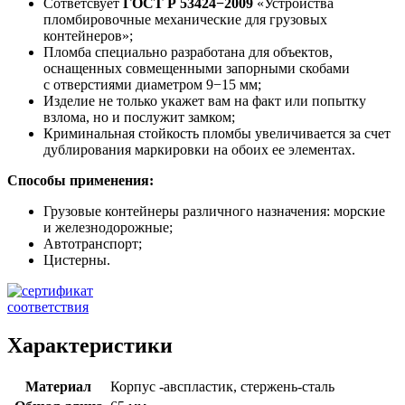
Сответсвует
ГОСТ Р 53424−2009
«Устройства
пломбировочные механические для грузовых
контейнеров»;
Пломба специально разработана для объектов,
оснащенных совмещенными запорными скобами
с отверстиями диаметром 9−15 мм;
Изделие не только укажет вам на факт или попытку
взлома, но и послужит замком;
Криминальная стойкость пломбы увеличивается за счет
дублирования маркировки на обоих ее элементах.
Способы применения:
Грузовые контейнеры различного назначения: морские
и железнодорожные;
Автотранспорт;
Цистерны.
Характеристики
Материал
Корпус -авспластик, стержень-сталь