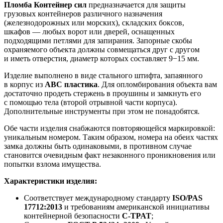
Пломба Контейнер сил
предназначается для защиты
грузовых контейнеров различного назначения
(железнодорожных или морских), складских боксов,
шкафов — любых ворот или дверей, оснащенных
подходящими петлями для запирания. Запорные скобы
охраняемого объекта должны совмещаться друг с другом
и иметь отверстия, диаметр которых составляет 9−15 мм.
Изделие выполнено в виде стального штифта, запаянного
в корпус из
АВС пластика
. Для опломбирования объекта вам
достаточно продеть стержень в проушины и замкнуть его
с помощью тела (второй отрывной части корпуса).
Дополнительные инструменты при этом не понадобятся.
Обе части изделия снабжаются повторяющейся маркировкой:
уникальным номером. Таким образом, номера на обеих частях
замка должны быть одинаковыми, в противном случае
становится очевидным факт незаконного проникновения или
попытки взлома имущества.
Характеристики изделия:
Соответствует международному стандарту
ISO/PAS
17712:2013
и требованиям американской инициативы
контейнерной безопасности
C-TPAT
;