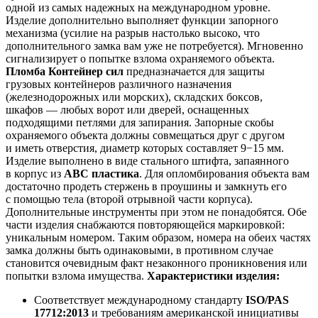
одной из самых надежных на международном уровне.
Изделие дополнительно выполняет функции запорного
механизма (усилие на разрыв настолько высоко, что
дополнительного замка вам уже не потребуется). Мгновенно
сигнализирует о попытке взлома охраняемого объекта.
Пломба Контейнер сил
предназначается для защиты
грузовых контейнеров различного назначения
(железнодорожных или морских), складских боксов,
шкафов — любых ворот или дверей, оснащенных
подходящими петлями для запирания. Запорные скобы
охраняемого объекта должны совмещаться друг с другом
и иметь отверстия, диаметр которых составляет 9−15 мм.
Изделие выполнено в виде стального штифта, запаянного
в корпус из
АВС пластика
. Для опломбирования объекта вам
достаточно продеть стержень в проушины и замкнуть его
с помощью тела (второй отрывной части корпуса).
Дополнительные инструменты при этом не понадобятся. Обе
части изделия снабжаются повторяющейся маркировкой:
уникальным номером. Таким образом, номера на обеих частях
замка должны быть одинаковыми, в противном случае
становится очевидным факт незаконного проникновения или
попытки взлома имущества.
Характеристики изделия:
Соответствует международному стандарту
ISO/PAS
17712:2013
и требованиям американской инициативы