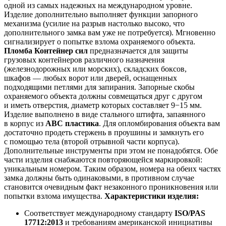
одной из самых надежных на международном уровне.
Изделие дополнительно выполняет функции запорного
механизма (усилие на разрыв настолько высоко, что
дополнительного замка вам уже не потребуется). Мгновенно
сигнализирует о попытке взлома охраняемого объекта.
Пломба Контейнер сил
предназначается для защиты
грузовых контейнеров различного назначения
(железнодорожных или морских), складских боксов,
шкафов — любых ворот или дверей, оснащенных
подходящими петлями для запирания. Запорные скобы
охраняемого объекта должны совмещаться друг с другом
и иметь отверстия, диаметр которых составляет 9−15 мм.
Изделие выполнено в виде стального штифта, запаянного
в корпус из
АВС пластика
. Для опломбирования объекта вам
достаточно продеть стержень в проушины и замкнуть его
с помощью тела (второй отрывной части корпуса).
Дополнительные инструменты при этом не понадобятся. Обе
части изделия снабжаются повторяющейся маркировкой:
уникальным номером. Таким образом, номера на обеих частях
замка должны быть одинаковыми, в противном случае
становится очевидным факт незаконного проникновения или
попытки взлома имущества.
Характеристики изделия:
Соответствует международному стандарту
ISO/PAS
17712:2013
и требованиям американской инициативы