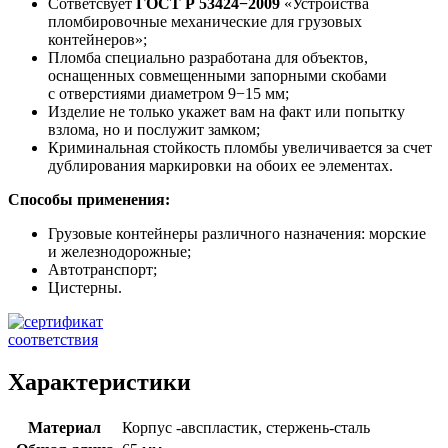
Сответсвует
ГОСТ Р 53424−2009
«Устройства
пломбировочные механические для грузовых
контейнеров»;
Пломба специально разработана для объектов,
оснащенных совмещенными запорными скобами
с отверстиями диаметром 9−15 мм;
Изделие не только укажет вам на факт или попытку
взлома, но и послужит замком;
Криминальная стойкость пломбы увеличивается за счет
дублирования маркировки на обоих ее элементах.
Способы применения:
Грузовые контейнеры различного назначения: морские
и железнодорожные;
Автотранспорт;
Цистерны.
Характеристики
Материал
Корпус -авспластик, стержень-сталь