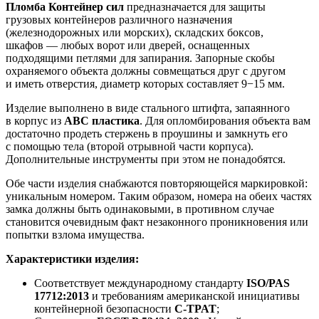
Пломба Контейнер сил
предназначается для защиты
грузовых контейнеров различного назначения
(железнодорожных или морских), складских боксов,
шкафов — любых ворот или дверей, оснащенных
подходящими петлями для запирания. Запорные скобы
охраняемого объекта должны совмещаться друг с другом
и иметь отверстия, диаметр которых составляет 9−15 мм.
Изделие выполнено в виде стального штифта, запаянного
в корпус из
АВС пластика
. Для опломбирования объекта вам
достаточно продеть стержень в проушины и замкнуть его
с помощью тела (второй отрывной части корпуса).
Дополнительные инструменты при этом не понадобятся.
Обе части изделия снабжаются повторяющейся маркировкой:
уникальным номером. Таким образом, номера на обеих частях
замка должны быть одинаковыми, в противном случае
становится очевидным факт незаконного проникновения или
попытки взлома имущества.
Характеристики изделия:
Соответствует международному стандарту
ISO/PAS
17712:2013
и требованиям американской инициативы
контейнерной безопасности
C-TPAT
;