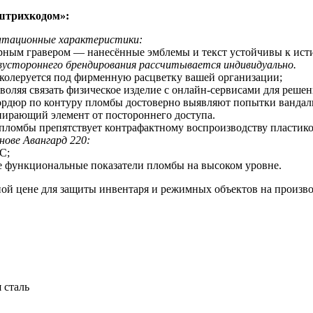
штрихкодом
»:
уатационные характеристики:
ерным гравером — нанесённые эмблемы и текст устойчивы к ис
устороннего брендирования рассчитывается индивидуально.
 колеруется под фирменную расцветку вашей организации;
оляя связать физическое изделие с онлайн-сервисами для реше
бордюр по контуру пломбы достоверно выявляют попытки вандал
пирающий элемент от постороннего доступа.
 пломбы препятствует контрафактному воспроизводству пластик
нове Авангард 220:
С;
е функциональные показатели пломбы на высоком уровне.
ой цене для защиты инвентаря и режимных объектов на произво
 сталь