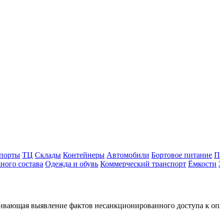
порты
ТЦ
Склады
Контейнеры
Автомобили
Бортовое питание
П
ного состава
Одежда и обувь
Коммерческий транспорт
Ёмкости
чивающая выявление фактов несанкционированного доступа к оп