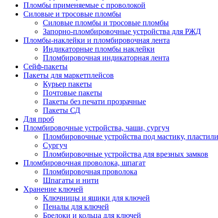
Пломбы применяемые с проволокой
Силовые и тросовые пломбы
Силовые пломбы и тросовые пломбы
Запорно-пломбировочные устройства для РЖД
Пломбы-наклейки и пломбировочная лента
Индикаторные пломбы наклейки
Пломбировочная индикаторная лента
Сейф-пакеты
Пакеты для маркетплейсов
Курьер пакеты
Почтовые пакеты
Пакеты без печати прозрачные
Пакеты СД
Для проб
Пломбировочные устройства, чаши, сургуч
Пломбировочные устройства под мастику, пластил
Сургуч
Пломбировочные устройства для врезных замков
Пломбировочная проволока, шпагат
Пломбировочная проволока
Шпагаты и нити
Хранение ключей
Ключницы и ящики для ключей
Пеналы для ключей
Брелоки и кольца для ключей