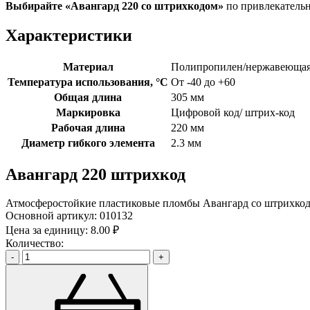
Выбирайте «Авангард 220
со штрихкодом»
по привлекатель
Характеристики
Материал
Полипропилен/нержавеющая
Температура использования, °C
От -40 до +60
Общая длина
305 мм
Маркировка
Цифровой код/ штрих-код
Рабочая длина
220 мм
Диаметр гибкого элемента
2.3 мм
Авангард 220 штрихкод
Атмосферостойкие пластиковые пломбы Авангард со штрихкодо
Основной артикул:
010132
Цена за единицу:
8.00 ₽
Количество:
-
+