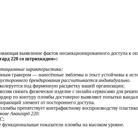
чивающая выявление фактов несанкционированного доступа к оп
ард 220 со
штрихкодом
»:
уатационные характеристики:
ерным гравером — нанесённые эмблемы и текст устойчивы к ис
устороннего брендирования рассчитывается индивидуально.
 колеруется под фирменную расцветку вашей организации;
оляя связать физическое изделие с онлайн-сервисами для реше
бордюр по контуру пломбы достоверно выявляют попытки вандал
пирающий элемент от постороннего доступа.
 пломбы препятствует контрафактному воспроизводству пластик
нове Авангард 220:
С;
е функциональные показатели пломбы на высоком уровне.