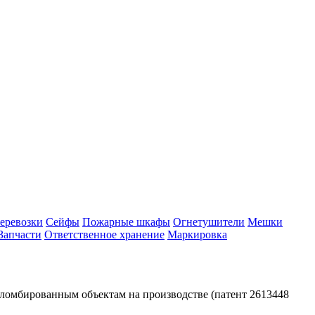
еревозки
Сейфы
Пожарные шкафы
Огнетушители
Мешки
Запчасти
Ответственное хранение
Маркировка
ломбированным объектам на производстве (патент 2613448