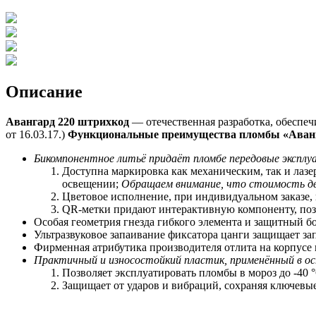
Описание
Авангард 220 штрихкод
— отечественная разработка, обеспе
от 16.03.17.)
Функциональные преимущества пломбы «Аванг
Бикомпонентное литьё придаёт пломбе передовые экспл
Доступна маркировка как механическим, так и лаз
освещении;
Обращаем внимание, что стоимость дв
Цветовое исполнение, при индивидуальном заказе,
QR-метки придают интерактивную компоненту, позв
Особая геометрия гнезда гибкого элемента и защитный 
Ультразвуковое запаивание фиксатора цанги защищает за
Фирменная атрибутика производителя отлита на корпусе
Практичный и износостойкий пластик, применённый в ос
Позволяет
э
ксплуатировать пломбы в мороз до -40 °
Защищает от ударов и вибраций, сохраняя ключевы