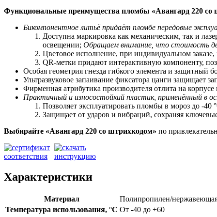
Функциональные преимущества пломбы «Авангард 220 со
Бикомпонентное литьё придаёт пломбе передовые экспл
Доступна маркировка как механическим, так и лаз
освещении;
Обращаем внимание, что стоимость дв
Цветовое исполнение, при индивидуальном заказе,
QR-метки придают интерактивную компоненту, позв
Особая геометрия гнезда гибкого элемента и защитный 
Ультразвуковое запаивание фиксатора цанги защищает за
Фирменная атрибутика производителя отлита на корпусе
Практичный и износостойкий пластик, применённый в ос
Позволяет
э
ксплуатировать пломбы в мороз до -40 °
Защищает от ударов и вибраций, сохраняя ключевы
Выбирайте «Авангард 220
со штрихкодом»
по привлекательн
Характеристики
Материал
Полипропилен/нержавеющая
Температура использования, °C
От -40 до +60