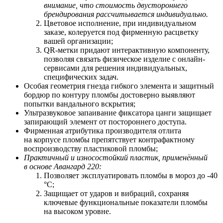
внимание, что стоимость двустороннего
брендирования рассчитывается индивидуально.
Цветовое исполнение, при индивидуальном
заказе, колеруется под фирменную расцветку
вашей организации;
QR-метки придают интерактивную компоненту,
позволяя связать физическое изделие с онлайн-
сервисами для решения индивидуальных,
специфических задач.
Особая геометрия гнезда гибкого элемента и защитный
бордюр по контуру пломбы достоверно выявляют
попытки вандального вскрытия;
Ультразвуковое запаивание фиксатора цанги защищает
запирающий элемент от постороннего доступа.
Фирменная атрибутика производителя отлита
на корпусе пломбы препятствует контрафактному
воспроизводству пластиковой пломбы;
Практичный и износостойкий пластик, применённый
в основе Авангард 220:
Позволяет
э
ксплуатировать пломбы в мороз до -40
°С;
Защищает от ударов и вибраций, сохраняя
ключевые функциональные показатели пломбы
на высоком уровне.