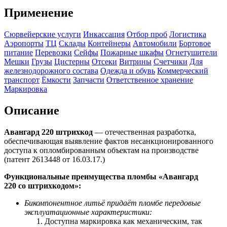
Применение
Сюрвейерские услуги
Инкассация
Отбор проб
Логистика
Аэропорты
ТЦ
Склады
Контейнеры
Автомобили
Бортовое
питание
Перевозки
Сейфы
Пожарные шкафы
Огнетушители
Мешки
Грузы
Цистерны
Отсеки
Витрины
Счетчики
Для
железнодорожного состава
Одежда и обувь
Коммерческий
транспорт
Ёмкости
Запчасти
Ответственное хранение
Маркировка
Описание
Авангард 220 штрихкод
— отечественная разработка,
обеспечивающая выявление фактов несанкционированного
доступа к опломбированным объектам на производстве
(патент 2613448 от 16.03.17.)
Функциональные преимущества пломбы «Авангард
220 со
штрихкодом
»:
Бикомпонентное литьё придаёт пломбе передовые
эксплуатационные характеристики:
Доступна маркировка как механическим, так