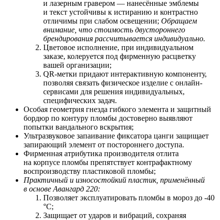
и лазерным гравером — нанесённые эмблемы
и текст устойчивы к истиранию и контрастно
отличимы при слабом освещении;
Обращаем
внимание, что стоимость двустороннего
брендирования рассчитывается индивидуально.
Цветовое исполнение, при индивидуальном
заказе, колеруется под фирменную расцветку
вашей организации;
QR-метки придают интерактивную компоненту,
позволяя связать физическое изделие с онлайн-
сервисами для решения индивидуальных,
специфических задач.
Особая геометрия гнезда гибкого элемента и защитный
бордюр по контуру пломбы достоверно выявляют
попытки вандального вскрытия;
Ультразвуковое запаивание фиксатора цанги защищает
запирающий элемент от постороннего доступа.
Фирменная атрибутика производителя отлита
на корпусе пломбы препятствует контрафактному
воспроизводству пластиковой пломбы;
Практичный и износостойкий пластик, применённый
в основе Авангард 220:
Позволяет
э
ксплуатировать пломбы в мороз до -40
°С;
Защищает от ударов и вибраций, сохраняя