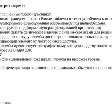
штрихкодом
»:
уатационные характеристики:
ерным гравером — нанесённые эмблемы и текст устойчивы к ис
устороннего брендирования рассчитывается индивидуально.
 колеруется под фирменную расцветку вашей организации;
оляя связать физическое изделие с онлайн-сервисами для реше
бордюр по контуру пломбы достоверно выявляют попытки вандал
пирающий элемент от постороннего доступа.
 пломбы препятствует контрафактному воспроизводству пластик
нове Авангард 220:
С;
е функциональные показатели пломбы на высоком уровне.
ой цене для защиты инвентаря и режимных объектов на произво
 сталь