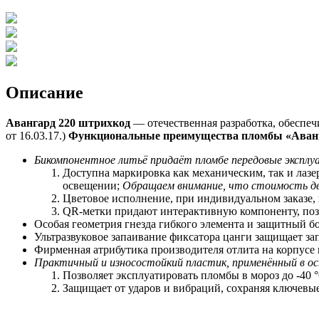
Описание
Авангард 220 штрихкод
— отечественная разработка, обеспе
от 16.03.17.)
Функциональные преимущества пломбы «Аванг
Бикомпонентное литьё придаёт пломбе передовые экспл
Доступна маркировка как механическим, так и лаз
освещении;
Обращаем внимание, что стоимость дв
Цветовое исполнение, при индивидуальном заказе,
QR-метки придают интерактивную компоненту, позв
Особая геометрия гнезда гибкого элемента и защитный 
Ультразвуковое запаивание фиксатора цанги защищает за
Фирменная атрибутика производителя отлита на корпусе
Практичный и износостойкий пластик, применённый в ос
Позволяет
э
ксплуатировать пломбы в мороз до -40 °
Защищает от ударов и вибраций, сохраняя ключевы