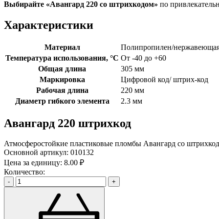
Выбирайте «Авангард 220
со штрихкодом»
по привлекатель
Характеристики
Материал
Полипропилен/нержавеющая
Температура использования, °C
От -40 до +60
Общая длина
305 мм
Маркировка
Цифровой код/ штрих-код
Рабочая длина
220 мм
Диаметр гибкого элемента
2.3 мм
Авангард 220 штрихкод
Атмосферостойкие пластиковые пломбы Авангард со штрихкодо
Основной артикул:
010132
Цена за единицу:
8.00 ₽
Количество:
-
+