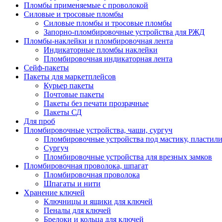
Пломбы применяемые с проволокой
Силовые и тросовые пломбы
Силовые пломбы и тросовые пломбы
Запорно-пломбировочные устройства для РЖД
Пломбы-наклейки и пломбировочная лента
Индикаторные пломбы наклейки
Пломбировочная индикаторная лента
Сейф-пакеты
Пакеты для маркетплейсов
Курьер пакеты
Почтовые пакеты
Пакеты без печати прозрачные
Пакеты СД
Для проб
Пломбировочные устройства, чаши, сургуч
Пломбировочные устройства под мастику, пластил
Сургуч
Пломбировочные устройства для врезных замков
Пломбировочная проволока, шпагат
Пломбировочная проволока
Шпагаты и нити
Хранение ключей
Ключницы и ящики для ключей
Пеналы для ключей
Брелоки и кольца для ключей