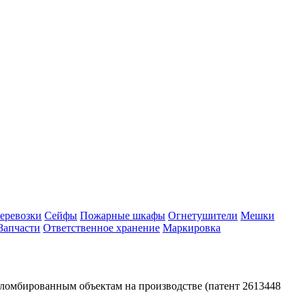
еревозки
Сейфы
Пожарные шкафы
Огнетушители
Мешки
Запчасти
Ответственное хранение
Маркировка
ломбированным объектам на производстве (патент 2613448