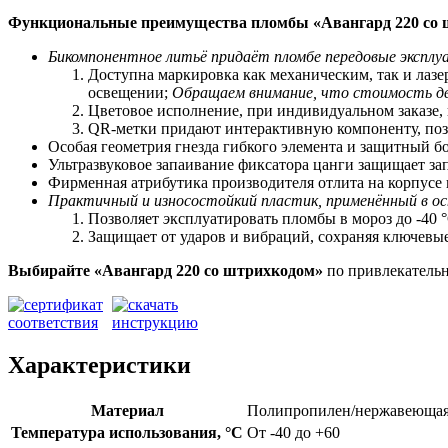
Функциональные преимущества пломбы «Авангард 220 со
Бикомпонентное литьё придаёт пломбе передовые экспл
Доступна маркировка как механическим, так и лаз
освещении;
Обращаем внимание, что стоимость дв
Цветовое исполнение, при индивидуальном заказе,
QR-метки придают интерактивную компоненту, позв
Особая геометрия гнезда гибкого элемента и защитный 
Ультразвуковое запаивание фиксатора цанги защищает за
Фирменная атрибутика производителя отлита на корпусе
Практичный и износостойкий пластик, применённый в ос
Позволяет
э
ксплуатировать пломбы в мороз до -40 °
Защищает от ударов и вибраций, сохраняя ключевы
Выбирайте «Авангард 220
со штрихкодом»
по привлекательн
Характеристики
Материал
Полипропилен/нержавеющая
Температура использования, °C
От -40 до +60