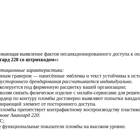
чивающая выявление фактов несанкционированного доступа к оп
ард 220 со
штрихкодом
»:
уатационные характеристики:
ерным гравером — нанесённые эмблемы и текст устойчивы к ис
устороннего брендирования рассчитывается индивидуально.
 колеруется под фирменную расцветку вашей организации;
оляя связать физическое изделие с онлайн-сервисами для реше
бордюр по контуру пломбы достоверно выявляют попытки вандал
пирающий элемент от постороннего доступа.
 пломбы препятствует контрафактному воспроизводству пластик
нове Авангард 220:
С;
е функциональные показатели пломбы на высоком уровне.