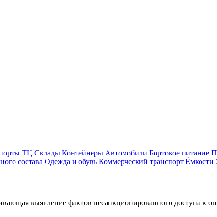
порты
ТЦ
Склады
Контейнеры
Автомобили
Бортовое питание
П
ного состава
Одежда и обувь
Коммерческий транспорт
Ёмкости
чивающая выявление фактов несанкционированного доступа к оп