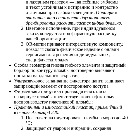
и лазерным гравером — нанесённые эмблемы
и текст устойчивы к истиранию и контрастно
отличимы при слабом освещении;
Обращаем
внимание, что стоимость двустороннего
брендирования рассчитывается индивидуально.
Цветовое исполнение, при индивидуальном
заказе, колеруется под фирменную расцветку
вашей организации;
QR-метки придают интерактивную компоненту,
позволяя связать физическое изделие с онлайн-
сервисами для решения индивидуальных,
специфических задач.
Особая геометрия гнезда гибкого элемента и защитный
бордюр по контуру пломбы достоверно выявляют
попытки вандального вскрытия;
Ультразвуковое запаивание фиксатора цанги защищает
запирающий элемент от постороннего доступа.
Фирменная атрибутика производителя отлита
на корпусе пломбы препятствует контрафактному
воспроизводству пластиковой пломбы;
Практичный и износостойкий пластик, применённый
в основе Авангард 220:
Позволяет
э
ксплуатировать пломбы в мороз до -40
°С;
Защищает от ударов и вибраций, сохраняя