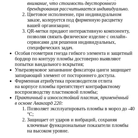
внимание, что стоимость двустороннего
брендирования рассчитывается индивидуально.
Цветовое исполнение, при индивидуальном
заказе, колеруется под фирменную расцветку
вашей организации;
QR-метки придают интерактивную компоненту,
позволяя связать физическое изделие с онлайн-
сервисами для решения индивидуальных,
специфических задач.
Особая геометрия гнезда гибкого элемента и защитный
бордюр по контуру пломбы достоверно выявляют
попытки вандального вскрытия;
Ультразвуковое запаивание фиксатора цанги защищает
запирающий элемент от постороннего доступа.
Фирменная атрибутика производителя отлита
на корпусе пломбы препятствует контрафактному
воспроизводству пластиковой пломбы;
Практичный и износостойкий пластик, применённый
в основе Авангард 220:
Позволяет
э
ксплуатировать пломбы в мороз до -40
°С;
Защищает от ударов и вибраций, сохраняя
ключевые функциональные показатели пломбы
на высоком уровне.