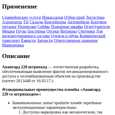
Применение
Сюрвейерские услуги
Инкассация
Отбор проб
Логистика
Аэропорты
ТЦ
Склады
Контейнеры
Автомобили
Бортовое
питание
Перевозки
Сейфы
Пожарные шкафы
Огнетушители
Мешки
Грузы
Цистерны
Отсеки
Витрины
Счетчики
Для
железнодорожного состава
Одежда и обувь
Коммерческий
транспорт
Ёмкости
Запчасти
Ответственное хранение
Маркировка
Описание
Авангард 220 штрихкод
— отечественная разработка,
обеспечивающая выявление фактов несанкционированного
доступа к опломбированным объектам на производстве
(патент 2613448 от 16.03.17.)
Функциональные преимущества пломбы «Авангард
220 со
штрихкодом
»:
Бикомпонентное литьё придаёт пломбе передовые
эксплуатационные характеристики:
Доступна маркировка как механическим, так