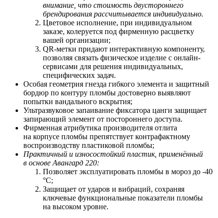
внимание, что стоимость двустороннего
брендирования рассчитывается индивидуально.
Цветовое исполнение, при индивидуальном
заказе, колеруется под фирменную расцветку
вашей организации;
QR-метки придают интерактивную компоненту,
позволяя связать физическое изделие с онлайн-
сервисами для решения индивидуальных,
специфических задач.
Особая геометрия гнезда гибкого элемента и защитный
бордюр по контуру пломбы достоверно выявляют
попытки вандального вскрытия;
Ультразвуковое запаивание фиксатора цанги защищает
запирающий элемент от постороннего доступа.
Фирменная атрибутика производителя отлита
на корпусе пломбы препятствует контрафактному
воспроизводству пластиковой пломбы;
Практичный и износостойкий пластик, применённый
в основе Авангард 220:
Позволяет
э
ксплуатировать пломбы в мороз до -40
°С;
Защищает от ударов и вибраций, сохраняя
ключевые функциональные показатели пломбы
на высоком уровне.