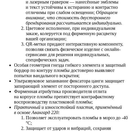
и лазерным гравером — нанесённые эмблемы
и текст устойчивы к истиранию и контрастно
отличимы при слабом освещении;
Обращаем
внимание, что стоимость двустороннего
брендирования рассчитывается индивидуально.
Цветовое исполнение, при индивидуальном
заказе, колеруется под фирменную расцветку
вашей организации;
QR-метки придают интерактивную компоненту,
позволяя связать физическое изделие с онлайн-
сервисами для решения индивидуальных,
специфических задач.
Особая геометрия гнезда гибкого элемента и защитный
бордюр по контуру пломбы достоверно выявляют
попытки вандального вскрытия;
Ультразвуковое запаивание фиксатора цанги защищает
запирающий элемент от постороннего доступа.
Фирменная атрибутика производителя отлита
на корпусе пломбы препятствует контрафактному
воспроизводству пластиковой пломбы;
Практичный и износостойкий пластик, применённый
в основе Авангард 220:
Позволяет
э
ксплуатировать пломбы в мороз до -40
°С;
Защищает от ударов и вибраций, сохраняя