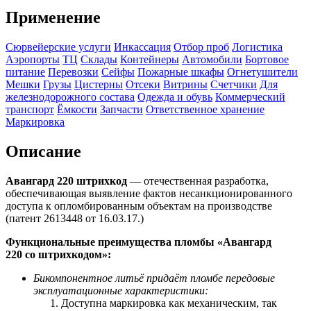
Применение
Сюрвейерские услуги
Инкассация
Отбор проб
Логистика
Аэропорты
ТЦ
Склады
Контейнеры
Автомобили
Бортовое
питание
Перевозки
Сейфы
Пожарные шкафы
Огнетушители
Мешки
Грузы
Цистерны
Отсеки
Витрины
Счетчики
Для
железнодорожного состава
Одежда и обувь
Коммерческий
транспорт
Ёмкости
Запчасти
Ответственное хранение
Маркировка
Описание
Авангард 220 штрихкод
— отечественная разработка,
обеспечивающая выявление фактов несанкционированного
доступа к опломбированным объектам на производстве
(патент 2613448 от 16.03.17.)
Функциональные преимущества пломбы «Авангард
220 со
штрихкодом
»:
Бикомпонентное литьё придаёт пломбе передовые
эксплуатационные характеристики:
Доступна маркировка как механическим, так