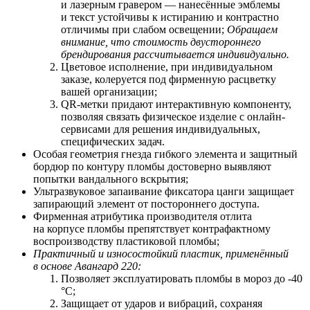
и лазерным гравером — нанесённые эмблемы
и текст устойчивы к истиранию и контрастно
отличимы при слабом освещении;
Обращаем
внимание, что стоимость двустороннего
брендирования рассчитывается индивидуально.
Цветовое исполнение, при индивидуальном
заказе, колеруется под фирменную расцветку
вашей организации;
QR-метки придают интерактивную компоненту,
позволяя связать физическое изделие с онлайн-
сервисами для решения индивидуальных,
специфических задач.
Особая геометрия гнезда гибкого элемента и защитный
бордюр по контуру пломбы достоверно выявляют
попытки вандального вскрытия;
Ультразвуковое запаивание фиксатора цанги защищает
запирающий элемент от постороннего доступа.
Фирменная атрибутика производителя отлита
на корпусе пломбы препятствует контрафактному
воспроизводству пластиковой пломбы;
Практичный и износостойкий пластик, применённый
в основе Авангард 220:
Позволяет
э
ксплуатировать пломбы в мороз до -40
°С;
Защищает от ударов и вибраций, сохраняя