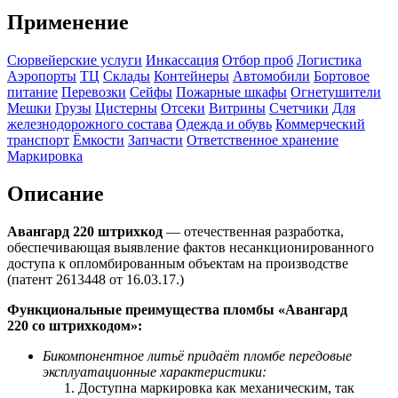
Применение
Сюрвейерские услуги
Инкассация
Отбор проб
Логистика
Аэропорты
ТЦ
Склады
Контейнеры
Автомобили
Бортовое
питание
Перевозки
Сейфы
Пожарные шкафы
Огнетушители
Мешки
Грузы
Цистерны
Отсеки
Витрины
Счетчики
Для
железнодорожного состава
Одежда и обувь
Коммерческий
транспорт
Ёмкости
Запчасти
Ответственное хранение
Маркировка
Описание
Авангард 220 штрихкод
— отечественная разработка,
обеспечивающая выявление фактов несанкционированного
доступа к опломбированным объектам на производстве
(патент 2613448 от 16.03.17.)
Функциональные преимущества пломбы «Авангард
220 со
штрихкодом
»:
Бикомпонентное литьё придаёт пломбе передовые
эксплуатационные характеристики:
Доступна маркировка как механическим, так