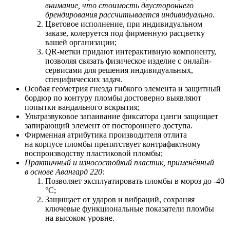
внимание, что стоимость двустороннего
брендирования рассчитывается индивидуально.
Цветовое исполнение, при индивидуальном
заказе, колеруется под фирменную расцветку
вашей организации;
QR-метки придают интерактивную компоненту,
позволяя связать физическое изделие с онлайн-
сервисами для решения индивидуальных,
специфических задач.
Особая геометрия гнезда гибкого элемента и защитный
бордюр по контуру пломбы достоверно выявляют
попытки вандального вскрытия;
Ультразвуковое запаивание фиксатора цанги защищает
запирающий элемент от постороннего доступа.
Фирменная атрибутика производителя отлита
на корпусе пломбы препятствует контрафактному
воспроизводству пластиковой пломбы;
Практичный и износостойкий пластик, применённый
в основе Авангард 220:
Позволяет
э
ксплуатировать пломбы в мороз до -40
°С;
Защищает от ударов и вибраций, сохраняя
ключевые функциональные показатели пломбы
на высоком уровне.