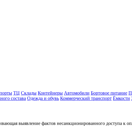
порты
ТЦ
Склады
Контейнеры
Автомобили
Бортовое питание
П
ного состава
Одежда и обувь
Коммерческий транспорт
Ёмкости
чивающая выявление фактов несанкционированного доступа к оп