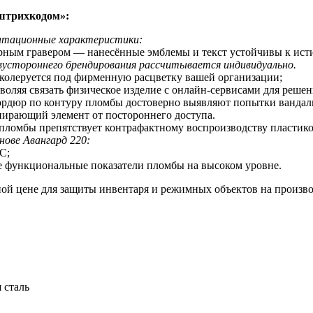
штрихкодом
»:
уатационные характеристики:
ерным гравером — нанесённые эмблемы и текст устойчивы к ис
устороннего брендирования рассчитывается индивидуально.
 колеруется под фирменную расцветку вашей организации;
оляя связать физическое изделие с онлайн-сервисами для реше
бордюр по контуру пломбы достоверно выявляют попытки вандал
пирающий элемент от постороннего доступа.
 пломбы препятствует контрафактному воспроизводству пластик
нове Авангард 220:
С;
е функциональные показатели пломбы на высоком уровне.
ой цене для защиты инвентаря и режимных объектов на произво
 сталь