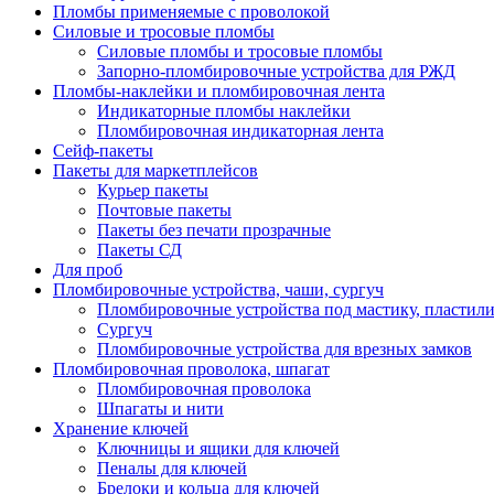
Пломбы применяемые с проволокой
Силовые и тросовые пломбы
Силовые пломбы и тросовые пломбы
Запорно-пломбировочные устройства для РЖД
Пломбы-наклейки и пломбировочная лента
Индикаторные пломбы наклейки
Пломбировочная индикаторная лента
Сейф-пакеты
Пакеты для маркетплейсов
Курьер пакеты
Почтовые пакеты
Пакеты без печати прозрачные
Пакеты СД
Для проб
Пломбировочные устройства, чаши, сургуч
Пломбировочные устройства под мастику, пластил
Сургуч
Пломбировочные устройства для врезных замков
Пломбировочная проволока, шпагат
Пломбировочная проволока
Шпагаты и нити
Хранение ключей
Ключницы и ящики для ключей
Пеналы для ключей
Брелоки и кольца для ключей