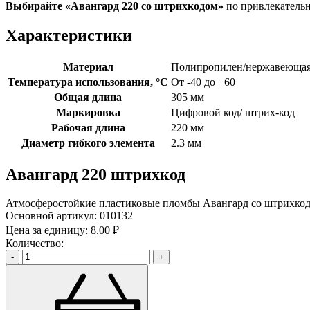
Выбирайте «Авангард 220
со штрихкодом»
по привлекатель
Характеристики
Материал
Полипропилен/нержавеющая
Температура использования, °C
От -40 до +60
Общая длина
305 мм
Маркировка
Цифровой код/ штрих-код
Рабочая длина
220 мм
Диаметр гибкого элемента
2.3 мм
Авангард 220 штрихкод
Атмосферостойкие пластиковые пломбы Авангард со штрихкодо
Основной артикул:
010132
Цена за единицу:
8.00 ₽
Количество:
-
+