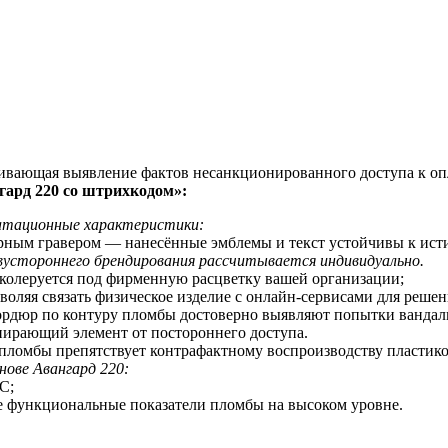
чивающая выявление фактов несанкционированного доступа к оп
ард 220 со
штрихкодом
»:
уатационные характеристики:
ерным гравером — нанесённые эмблемы и текст устойчивы к ис
устороннего брендирования рассчитывается индивидуально.
 колеруется под фирменную расцветку вашей организации;
оляя связать физическое изделие с онлайн-сервисами для реше
бордюр по контуру пломбы достоверно выявляют попытки вандал
пирающий элемент от постороннего доступа.
 пломбы препятствует контрафактному воспроизводству пластик
нове Авангард 220:
С;
е функциональные показатели пломбы на высоком уровне.