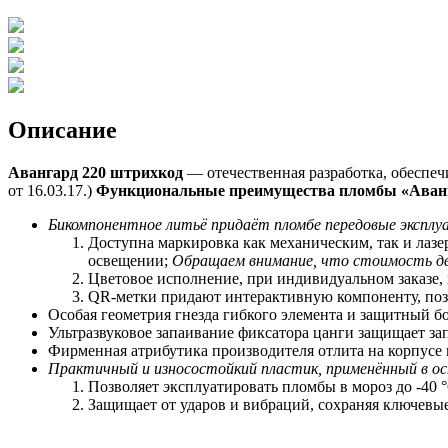
Описание
Авангард 220 штрихкод
— отечественная разработка, обеспе
от 16.03.17.)
Функциональные преимущества пломбы «Аванг
Бикомпонентное литьё придаёт пломбе передовые экспл
Доступна маркировка как механическим, так и лаз
освещении;
Обращаем внимание, что стоимость дв
Цветовое исполнение, при индивидуальном заказе,
QR-метки придают интерактивную компоненту, позв
Особая геометрия гнезда гибкого элемента и защитный 
Ультразвуковое запаивание фиксатора цанги защищает за
Фирменная атрибутика производителя отлита на корпусе
Практичный и износостойкий пластик, применённый в ос
Позволяет
э
ксплуатировать пломбы в мороз до -40 °
Защищает от ударов и вибраций, сохраняя ключевы