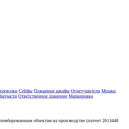
еревозки
Сейфы
Пожарные шкафы
Огнетушители
Мешки
Запчасти
Ответственное хранение
Маркировка
ломбированным объектам на производстве (патент 2613448