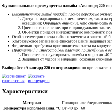
Функциональные преимущества пломбы «Авангард 220 со
Бикомпонентное литьё придаёт пломбе передовые экспл
Доступна маркировка как механическим, так и лаз
освещении;
Обращаем внимание, что стоимость дв
Цветовое исполнение, при индивидуальном заказе,
QR-метки придают интерактивную компоненту, позв
Особая геометрия гнезда гибкого элемента и защитный 
Ультразвуковое запаивание фиксатора цанги защищает за
Фирменная атрибутика производителя отлита на корпусе
Практичный и износостойкий пластик, применённый в ос
Позволяет
э
ксплуатировать пломбы в мороз до -40 °
Защищает от ударов и вибраций, сохраняя ключевы
Выбирайте «Авангард 220
со штрихкодом»
по привлекательн
Характеристики
Материал
Полипропилен/нержавеющая
Температура использования, °C
От -40 до +60