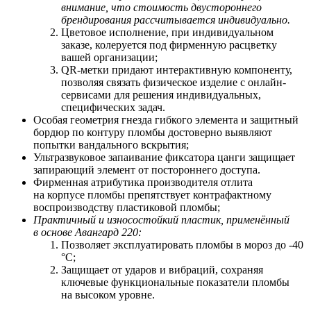
внимание, что стоимость двустороннего
брендирования рассчитывается индивидуально.
Цветовое исполнение, при индивидуальном
заказе, колеруется под фирменную расцветку
вашей организации;
QR-метки придают интерактивную компоненту,
позволяя связать физическое изделие с онлайн-
сервисами для решения индивидуальных,
специфических задач.
Особая геометрия гнезда гибкого элемента и защитный
бордюр по контуру пломбы достоверно выявляют
попытки вандального вскрытия;
Ультразвуковое запаивание фиксатора цанги защищает
запирающий элемент от постороннего доступа.
Фирменная атрибутика производителя отлита
на корпусе пломбы препятствует контрафактному
воспроизводству пластиковой пломбы;
Практичный и износостойкий пластик, применённый
в основе Авангард 220:
Позволяет
э
ксплуатировать пломбы в мороз до -40
°С;
Защищает от ударов и вибраций, сохраняя
ключевые функциональные показатели пломбы
на высоком уровне.