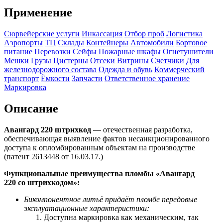
Применение
Сюрвейерские услуги
Инкассация
Отбор проб
Логистика
Аэропорты
ТЦ
Склады
Контейнеры
Автомобили
Бортовое
питание
Перевозки
Сейфы
Пожарные шкафы
Огнетушители
Мешки
Грузы
Цистерны
Отсеки
Витрины
Счетчики
Для
железнодорожного состава
Одежда и обувь
Коммерческий
транспорт
Ёмкости
Запчасти
Ответственное хранение
Маркировка
Описание
Авангард 220 штрихкод
— отечественная разработка,
обеспечивающая выявление фактов несанкционированного
доступа к опломбированным объектам на производстве
(патент 2613448 от 16.03.17.)
Функциональные преимущества пломбы «Авангард
220 со
штрихкодом
»:
Бикомпонентное литьё придаёт пломбе передовые
эксплуатационные характеристики:
Доступна маркировка как механическим, так