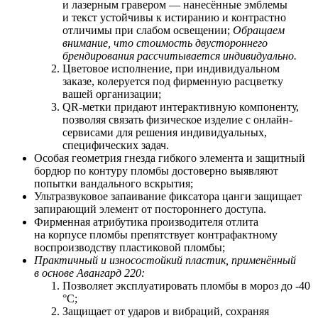
и лазерным гравером — нанесённые эмблемы
и текст устойчивы к истиранию и контрастно
отличимы при слабом освещении;
Обращаем
внимание, что стоимость двустороннего
брендирования рассчитывается индивидуально.
Цветовое исполнение, при индивидуальном
заказе, колеруется под фирменную расцветку
вашей организации;
QR-метки придают интерактивную компоненту,
позволяя связать физическое изделие с онлайн-
сервисами для решения индивидуальных,
специфических задач.
Особая геометрия гнезда гибкого элемента и защитный
бордюр по контуру пломбы достоверно выявляют
попытки вандального вскрытия;
Ультразвуковое запаивание фиксатора цанги защищает
запирающий элемент от постороннего доступа.
Фирменная атрибутика производителя отлита
на корпусе пломбы препятствует контрафактному
воспроизводству пластиковой пломбы;
Практичный и износостойкий пластик, применённый
в основе Авангард 220:
Позволяет
э
ксплуатировать пломбы в мороз до -40
°С;
Защищает от ударов и вибраций, сохраняя