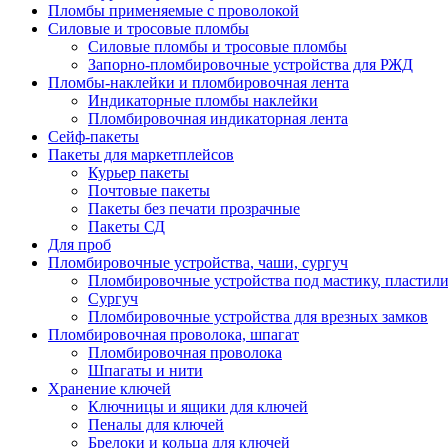
Пломбы применяемые с проволокой
Силовые и тросовые пломбы
Силовые пломбы и тросовые пломбы
Запорно-пломбировочные устройства для РЖД
Пломбы-наклейки и пломбировочная лента
Индикаторные пломбы наклейки
Пломбировочная индикаторная лента
Сейф-пакеты
Пакеты для маркетплейсов
Курьер пакеты
Почтовые пакеты
Пакеты без печати прозрачные
Пакеты СД
Для проб
Пломбировочные устройства, чаши, сургуч
Пломбировочные устройства под мастику, пластил
Сургуч
Пломбировочные устройства для врезных замков
Пломбировочная проволока, шпагат
Пломбировочная проволока
Шпагаты и нити
Хранение ключей
Ключницы и ящики для ключей
Пеналы для ключей
Брелоки и кольца для ключей