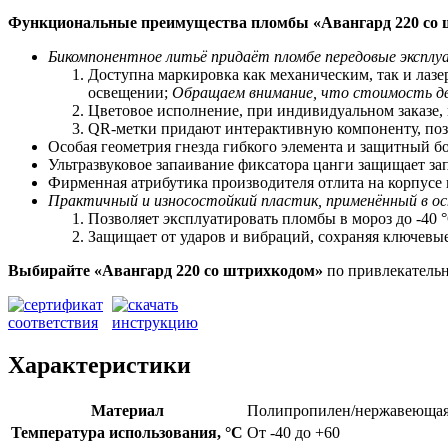
Функциональные преимущества пломбы «Авангард 220 со
Бикомпонентное литьё придаёт пломбе передовые экспл
Доступна маркировка как механическим, так и лаз
освещении;
Обращаем внимание, что стоимость дв
Цветовое исполнение, при индивидуальном заказе,
QR-метки придают интерактивную компоненту, позв
Особая геометрия гнезда гибкого элемента и защитный 
Ультразвуковое запаивание фиксатора цанги защищает за
Фирменная атрибутика производителя отлита на корпусе
Практичный и износостойкий пластик, применённый в ос
Позволяет
э
ксплуатировать пломбы в мороз до -40 °
Защищает от ударов и вибраций, сохраняя ключевы
Выбирайте «Авангард 220
со штрихкодом»
по привлекательн
Характеристики
Материал
Полипропилен/нержавеющая
Температура использования, °C
От -40 до +60