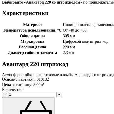
Выбирайте «Авангард 220
со штрихкодом»
по привлекатель
Характеристики
Материал
Полипропилен/нержавеющая
Температура использования, °C
От -40 до +60
Общая длина
305 мм
Маркировка
Цифровой код/ штрих-код
Рабочая длина
220 мм
Диаметр гибкого элемента
2.3 мм
Авангард 220 штрихкод
Атмосферостойкие пластиковые пломбы Авангард со штрихкодо
Основной артикул:
010132
Цена за единицу:
8.00 ₽
Количество:
-
+