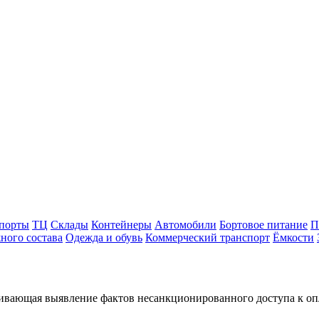
порты
ТЦ
Склады
Контейнеры
Автомобили
Бортовое питание
П
ного состава
Одежда и обувь
Коммерческий транспорт
Ёмкости
чивающая выявление фактов несанкционированного доступа к оп