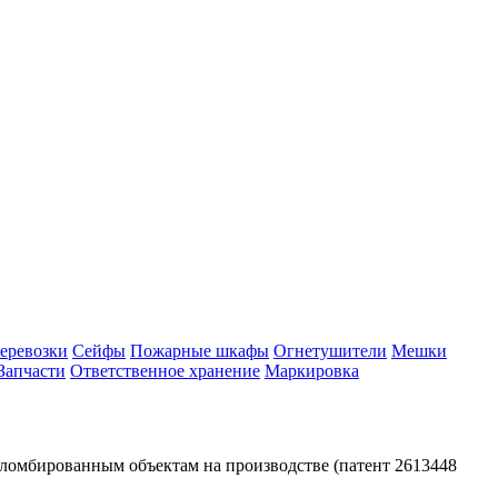
еревозки
Сейфы
Пожарные шкафы
Огнетушители
Мешки
Запчасти
Ответственное хранение
Маркировка
ломбированным объектам на производстве (патент 2613448