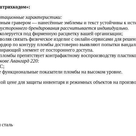
штрихкодом
»:
уатационные характеристики:
ерным гравером — нанесённые эмблемы и текст устойчивы к ис
устороннего брендирования рассчитывается индивидуально.
 колеруется под фирменную расцветку вашей организации;
оляя связать физическое изделие с онлайн-сервисами для реше
бордюр по контуру пломбы достоверно выявляют попытки вандал
пирающий элемент от постороннего доступа.
 пломбы препятствует контрафактному воспроизводству пластик
нове Авангард 220:
С;
е функциональные показатели пломбы на высоком уровне.
ой цене для защиты инвентаря и режимных объектов на произво
 сталь