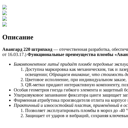
Описание
Авангард 220 штрихкод
— отечественная разработка, обеспе
от 16.03.17.)
Функциональные преимущества пломбы «Аванг
Бикомпонентное литьё придаёт пломбе передовые экспл
Доступна маркировка как механическим, так и лаз
освещении;
Обращаем внимание, что стоимость дв
Цветовое исполнение, при индивидуальном заказе,
QR-метки придают интерактивную компоненту, позв
Особая геометрия гнезда гибкого элемента и защитный 
Ультразвуковое запаивание фиксатора цанги защищает за
Фирменная атрибутика производителя отлита на корпусе
Практичный и износостойкий пластик, применённый в ос
Позволяет
э
ксплуатировать пломбы в мороз до -40 °
Защищает от ударов и вибраций, сохраняя ключевы