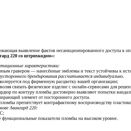
чивающая выявление фактов несанкционированного доступа к оп
ард 220 со
штрихкодом
»:
уатационные характеристики:
ерным гравером — нанесённые эмблемы и текст устойчивы к ис
устороннего брендирования рассчитывается индивидуально.
 колеруется под фирменную расцветку вашей организации;
оляя связать физическое изделие с онлайн-сервисами для реше
бордюр по контуру пломбы достоверно выявляют попытки вандал
пирающий элемент от постороннего доступа.
 пломбы препятствует контрафактному воспроизводству пластик
нове Авангард 220:
С;
е функциональные показатели пломбы на высоком уровне.