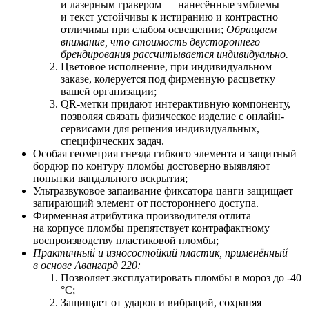
и лазерным гравером — нанесённые эмблемы
и текст устойчивы к истиранию и контрастно
отличимы при слабом освещении;
Обращаем
внимание, что стоимость двустороннего
брендирования рассчитывается индивидуально.
Цветовое исполнение, при индивидуальном
заказе, колеруется под фирменную расцветку
вашей организации;
QR-метки придают интерактивную компоненту,
позволяя связать физическое изделие с онлайн-
сервисами для решения индивидуальных,
специфических задач.
Особая геометрия гнезда гибкого элемента и защитный
бордюр по контуру пломбы достоверно выявляют
попытки вандального вскрытия;
Ультразвуковое запаивание фиксатора цанги защищает
запирающий элемент от постороннего доступа.
Фирменная атрибутика производителя отлита
на корпусе пломбы препятствует контрафактному
воспроизводству пластиковой пломбы;
Практичный и износостойкий пластик, применённый
в основе Авангард 220:
Позволяет
э
ксплуатировать пломбы в мороз до -40
°С;
Защищает от ударов и вибраций, сохраняя