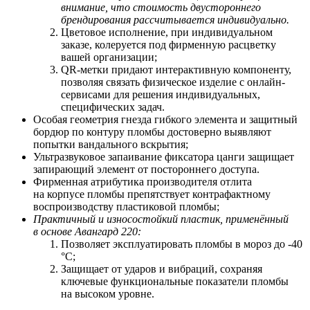
внимание, что стоимость двустороннего
брендирования рассчитывается индивидуально.
Цветовое исполнение, при индивидуальном
заказе, колеруется под фирменную расцветку
вашей организации;
QR-метки придают интерактивную компоненту,
позволяя связать физическое изделие с онлайн-
сервисами для решения индивидуальных,
специфических задач.
Особая геометрия гнезда гибкого элемента и защитный
бордюр по контуру пломбы достоверно выявляют
попытки вандального вскрытия;
Ультразвуковое запаивание фиксатора цанги защищает
запирающий элемент от постороннего доступа.
Фирменная атрибутика производителя отлита
на корпусе пломбы препятствует контрафактному
воспроизводству пластиковой пломбы;
Практичный и износостойкий пластик, применённый
в основе Авангард 220:
Позволяет
э
ксплуатировать пломбы в мороз до -40
°С;
Защищает от ударов и вибраций, сохраняя
ключевые функциональные показатели пломбы
на высоком уровне.