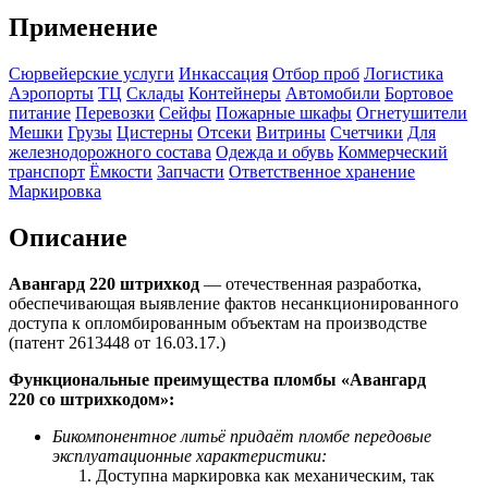
Применение
Сюрвейерские услуги
Инкассация
Отбор проб
Логистика
Аэропорты
ТЦ
Склады
Контейнеры
Автомобили
Бортовое
питание
Перевозки
Сейфы
Пожарные шкафы
Огнетушители
Мешки
Грузы
Цистерны
Отсеки
Витрины
Счетчики
Для
железнодорожного состава
Одежда и обувь
Коммерческий
транспорт
Ёмкости
Запчасти
Ответственное хранение
Маркировка
Описание
Авангард 220 штрихкод
— отечественная разработка,
обеспечивающая выявление фактов несанкционированного
доступа к опломбированным объектам на производстве
(патент 2613448 от 16.03.17.)
Функциональные преимущества пломбы «Авангард
220 со
штрихкодом
»:
Бикомпонентное литьё придаёт пломбе передовые
эксплуатационные характеристики:
Доступна маркировка как механическим, так