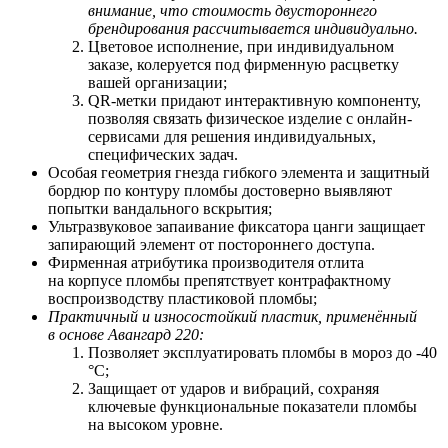
внимание, что стоимость двустороннего
брендирования рассчитывается индивидуально.
Цветовое исполнение, при индивидуальном
заказе, колеруется под фирменную расцветку
вашей организации;
QR-метки придают интерактивную компоненту,
позволяя связать физическое изделие с онлайн-
сервисами для решения индивидуальных,
специфических задач.
Особая геометрия гнезда гибкого элемента и защитный
бордюр по контуру пломбы достоверно выявляют
попытки вандального вскрытия;
Ультразвуковое запаивание фиксатора цанги защищает
запирающий элемент от постороннего доступа.
Фирменная атрибутика производителя отлита
на корпусе пломбы препятствует контрафактному
воспроизводству пластиковой пломбы;
Практичный и износостойкий пластик, применённый
в основе Авангард 220:
Позволяет
э
ксплуатировать пломбы в мороз до -40
°С;
Защищает от ударов и вибраций, сохраняя
ключевые функциональные показатели пломбы
на высоком уровне.