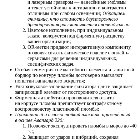
и лазерным гравером — нанесённые эмблемы
и текст устойчивы к истиранию и контрастно
отличимы при слабом освещении;
Обращаем
внимание, что стоимость двустороннего
брендирования рассчитывается индивидуально.
Цветовое исполнение, при индивидуальном
заказе, колеруется под фирменную расцветку
вашей организации;
QR-метки придают интерактивную компоненту,
позволяя связать физическое изделие с онлайн-
сервисами для решения индивидуальных,
специфических задач.
Особая геометрия гнезда гибкого элемента и защитный
бордюр по контуру пломбы достоверно выявляют
попытки вандального вскрытия;
Ультразвуковое запаивание фиксатора цанги защищает
запирающий элемент от постороннего доступа.
Фирменная атрибутика производителя отлита
на корпусе пломбы препятствует контрафактному
воспроизводству пластиковой пломбы;
Практичный и износостойкий пластик, применённый
в основе Авангард 220:
Позволяет
э
ксплуатировать пломбы в мороз до -40
°С;
Защищает от ударов и вибраций, сохраняя