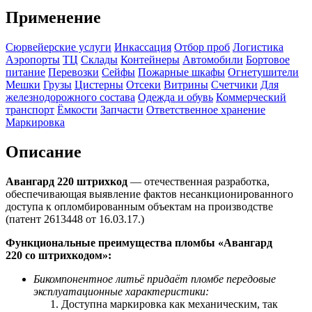
Применение
Сюрвейерские услуги
Инкассация
Отбор проб
Логистика
Аэропорты
ТЦ
Склады
Контейнеры
Автомобили
Бортовое
питание
Перевозки
Сейфы
Пожарные шкафы
Огнетушители
Мешки
Грузы
Цистерны
Отсеки
Витрины
Счетчики
Для
железнодорожного состава
Одежда и обувь
Коммерческий
транспорт
Ёмкости
Запчасти
Ответственное хранение
Маркировка
Описание
Авангард 220 штрихкод
— отечественная разработка,
обеспечивающая выявление фактов несанкционированного
доступа к опломбированным объектам на производстве
(патент 2613448 от 16.03.17.)
Функциональные преимущества пломбы «Авангард
220 со
штрихкодом
»:
Бикомпонентное литьё придаёт пломбе передовые
эксплуатационные характеристики:
Доступна маркировка как механическим, так