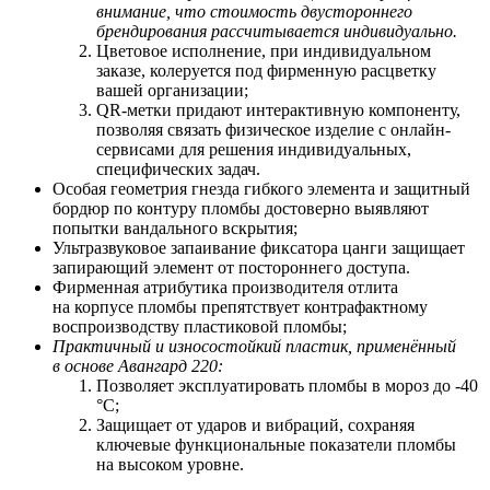
внимание, что стоимость двустороннего
брендирования рассчитывается индивидуально.
Цветовое исполнение, при индивидуальном
заказе, колеруется под фирменную расцветку
вашей организации;
QR-метки придают интерактивную компоненту,
позволяя связать физическое изделие с онлайн-
сервисами для решения индивидуальных,
специфических задач.
Особая геометрия гнезда гибкого элемента и защитный
бордюр по контуру пломбы достоверно выявляют
попытки вандального вскрытия;
Ультразвуковое запаивание фиксатора цанги защищает
запирающий элемент от постороннего доступа.
Фирменная атрибутика производителя отлита
на корпусе пломбы препятствует контрафактному
воспроизводству пластиковой пломбы;
Практичный и износостойкий пластик, применённый
в основе Авангард 220:
Позволяет
э
ксплуатировать пломбы в мороз до -40
°С;
Защищает от ударов и вибраций, сохраняя
ключевые функциональные показатели пломбы
на высоком уровне.