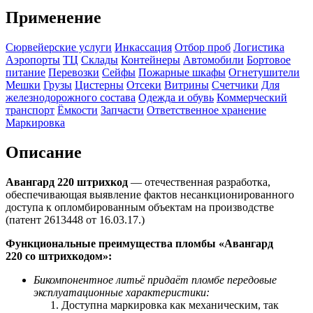
Применение
Сюрвейерские услуги
Инкассация
Отбор проб
Логистика
Аэропорты
ТЦ
Склады
Контейнеры
Автомобили
Бортовое
питание
Перевозки
Сейфы
Пожарные шкафы
Огнетушители
Мешки
Грузы
Цистерны
Отсеки
Витрины
Счетчики
Для
железнодорожного состава
Одежда и обувь
Коммерческий
транспорт
Ёмкости
Запчасти
Ответственное хранение
Маркировка
Описание
Авангард 220 штрихкод
— отечественная разработка,
обеспечивающая выявление фактов несанкционированного
доступа к опломбированным объектам на производстве
(патент 2613448 от 16.03.17.)
Функциональные преимущества пломбы «Авангард
220 со
штрихкодом
»:
Бикомпонентное литьё придаёт пломбе передовые
эксплуатационные характеристики:
Доступна маркировка как механическим, так