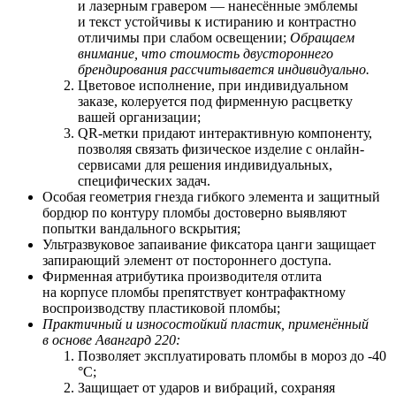
и лазерным гравером — нанесённые эмблемы
и текст устойчивы к истиранию и контрастно
отличимы при слабом освещении;
Обращаем
внимание, что стоимость двустороннего
брендирования рассчитывается индивидуально.
Цветовое исполнение, при индивидуальном
заказе, колеруется под фирменную расцветку
вашей организации;
QR-метки придают интерактивную компоненту,
позволяя связать физическое изделие с онлайн-
сервисами для решения индивидуальных,
специфических задач.
Особая геометрия гнезда гибкого элемента и защитный
бордюр по контуру пломбы достоверно выявляют
попытки вандального вскрытия;
Ультразвуковое запаивание фиксатора цанги защищает
запирающий элемент от постороннего доступа.
Фирменная атрибутика производителя отлита
на корпусе пломбы препятствует контрафактному
воспроизводству пластиковой пломбы;
Практичный и износостойкий пластик, применённый
в основе Авангард 220:
Позволяет
э
ксплуатировать пломбы в мороз до -40
°С;
Защищает от ударов и вибраций, сохраняя