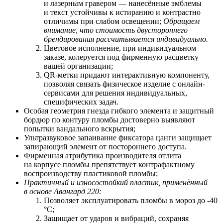
и лазерным гравером — нанесённые эмблемы
и текст устойчивы к истиранию и контрастно
отличимы при слабом освещении;
Обращаем
внимание, что стоимость двустороннего
брендирования рассчитывается индивидуально.
Цветовое исполнение, при индивидуальном
заказе, колеруется под фирменную расцветку
вашей организации;
QR-метки придают интерактивную компоненту,
позволяя связать физическое изделие с онлайн-
сервисами для решения индивидуальных,
специфических задач.
Особая геометрия гнезда гибкого элемента и защитный
бордюр по контуру пломбы достоверно выявляют
попытки вандального вскрытия;
Ультразвуковое запаивание фиксатора цанги защищает
запирающий элемент от постороннего доступа.
Фирменная атрибутика производителя отлита
на корпусе пломбы препятствует контрафактному
воспроизводству пластиковой пломбы;
Практичный и износостойкий пластик, применённый
в основе Авангард 220:
Позволяет
э
ксплуатировать пломбы в мороз до -40
°С;
Защищает от ударов и вибраций, сохраняя