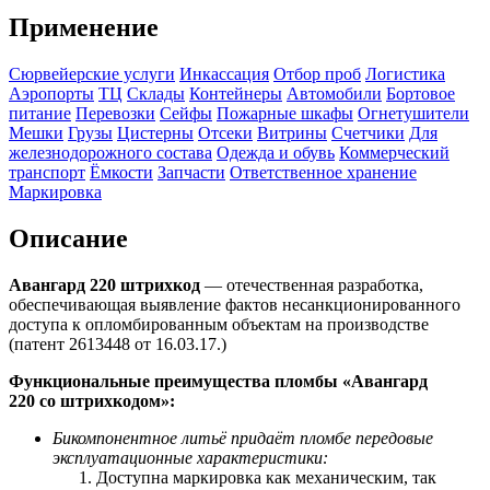
Применение
Сюрвейерские услуги
Инкассация
Отбор проб
Логистика
Аэропорты
ТЦ
Склады
Контейнеры
Автомобили
Бортовое
питание
Перевозки
Сейфы
Пожарные шкафы
Огнетушители
Мешки
Грузы
Цистерны
Отсеки
Витрины
Счетчики
Для
железнодорожного состава
Одежда и обувь
Коммерческий
транспорт
Ёмкости
Запчасти
Ответственное хранение
Маркировка
Описание
Авангард 220 штрихкод
— отечественная разработка,
обеспечивающая выявление фактов несанкционированного
доступа к опломбированным объектам на производстве
(патент 2613448 от 16.03.17.)
Функциональные преимущества пломбы «Авангард
220 со
штрихкодом
»:
Бикомпонентное литьё придаёт пломбе передовые
эксплуатационные характеристики:
Доступна маркировка как механическим, так