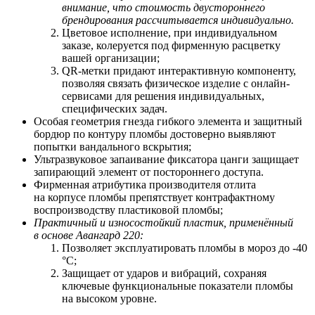
внимание, что стоимость двустороннего
брендирования рассчитывается индивидуально.
Цветовое исполнение, при индивидуальном
заказе, колеруется под фирменную расцветку
вашей организации;
QR-метки придают интерактивную компоненту,
позволяя связать физическое изделие с онлайн-
сервисами для решения индивидуальных,
специфических задач.
Особая геометрия гнезда гибкого элемента и защитный
бордюр по контуру пломбы достоверно выявляют
попытки вандального вскрытия;
Ультразвуковое запаивание фиксатора цанги защищает
запирающий элемент от постороннего доступа.
Фирменная атрибутика производителя отлита
на корпусе пломбы препятствует контрафактному
воспроизводству пластиковой пломбы;
Практичный и износостойкий пластик, применённый
в основе Авангард 220:
Позволяет
э
ксплуатировать пломбы в мороз до -40
°С;
Защищает от ударов и вибраций, сохраняя
ключевые функциональные показатели пломбы
на высоком уровне.