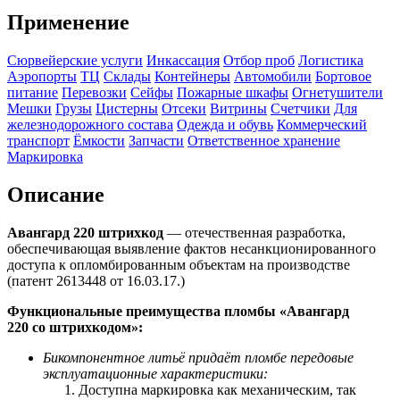
Применение
Сюрвейерские услуги
Инкассация
Отбор проб
Логистика
Аэропорты
ТЦ
Склады
Контейнеры
Автомобили
Бортовое
питание
Перевозки
Сейфы
Пожарные шкафы
Огнетушители
Мешки
Грузы
Цистерны
Отсеки
Витрины
Счетчики
Для
железнодорожного состава
Одежда и обувь
Коммерческий
транспорт
Ёмкости
Запчасти
Ответственное хранение
Маркировка
Описание
Авангард 220 штрихкод
— отечественная разработка,
обеспечивающая выявление фактов несанкционированного
доступа к опломбированным объектам на производстве
(патент 2613448 от 16.03.17.)
Функциональные преимущества пломбы «Авангард
220 со
штрихкодом
»:
Бикомпонентное литьё придаёт пломбе передовые
эксплуатационные характеристики:
Доступна маркировка как механическим, так