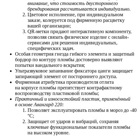
внимание, что стоимость двустороннего
брендирования рассчитывается индивидуально.
Цветовое исполнение, при индивидуальном
заказе, колеруется под фирменную расцветку
вашей организации;
QR-метки придают интерактивную компоненту,
позволяя связать физическое изделие с онлайн-
сервисами для решения индивидуальных,
специфических задач.
Особая геометрия гнезда гибкого элемента и защитный
бордюр по контуру пломбы достоверно выявляют
попытки вандального вскрытия;
Ультразвуковое запаивание фиксатора цанги защищает
запирающий элемент от постороннего доступа.
Фирменная атрибутика производителя отлита
на корпусе пломбы препятствует контрафактному
воспроизводству пластиковой пломбы;
Практичный и износостойкий пластик, применённый
в основе Авангард 220:
Позволяет
э
ксплуатировать пломбы в мороз до -40
°С;
Защищает от ударов и вибраций, сохраняя
ключевые функциональные показатели пломбы
на высоком уровне.