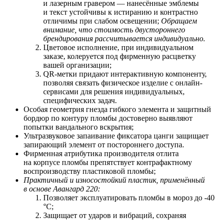
и лазерным гравером — нанесённые эмблемы
и текст устойчивы к истиранию и контрастно
отличимы при слабом освещении;
Обращаем
внимание, что стоимость двустороннего
брендирования рассчитывается индивидуально.
Цветовое исполнение, при индивидуальном
заказе, колеруется под фирменную расцветку
вашей организации;
QR-метки придают интерактивную компоненту,
позволяя связать физическое изделие с онлайн-
сервисами для решения индивидуальных,
специфических задач.
Особая геометрия гнезда гибкого элемента и защитный
бордюр по контуру пломбы достоверно выявляют
попытки вандального вскрытия;
Ультразвуковое запаивание фиксатора цанги защищает
запирающий элемент от постороннего доступа.
Фирменная атрибутика производителя отлита
на корпусе пломбы препятствует контрафактному
воспроизводству пластиковой пломбы;
Практичный и износостойкий пластик, применённый
в основе Авангард 220:
Позволяет
э
ксплуатировать пломбы в мороз до -40
°С;
Защищает от ударов и вибраций, сохраняя