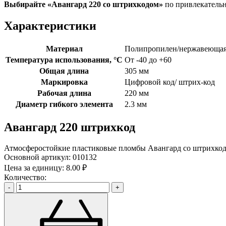
Выбирайте «Авангард 220
со штрихкодом»
по привлекатель
Характеристики
Материал
Полипропилен/нержавеющая
Температура использования, °C
От -40 до +60
Общая длина
305 мм
Маркировка
Цифровой код/ штрих-код
Рабочая длина
220 мм
Диаметр гибкого элемента
2.3 мм
Авангард 220 штрихкод
Атмосферостойкие пластиковые пломбы Авангард со штрихкодо
Основной артикул:
010132
Цена за единицу:
8.00 ₽
Количество:
-
+