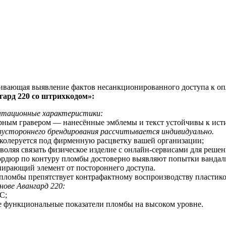
чивающая выявление фактов несанкционированного доступа к оп
ард 220 со
штрихкодом
»:
уатационные характеристики:
ерным гравером — нанесённые эмблемы и текст устойчивы к ис
устороннего брендирования рассчитывается индивидуально.
 колеруется под фирменную расцветку вашей организации;
оляя связать физическое изделие с онлайн-сервисами для реше
бордюр по контуру пломбы достоверно выявляют попытки вандал
пирающий элемент от постороннего доступа.
 пломбы препятствует контрафактному воспроизводству пластик
нове Авангард 220:
С;
е функциональные показатели пломбы на высоком уровне.