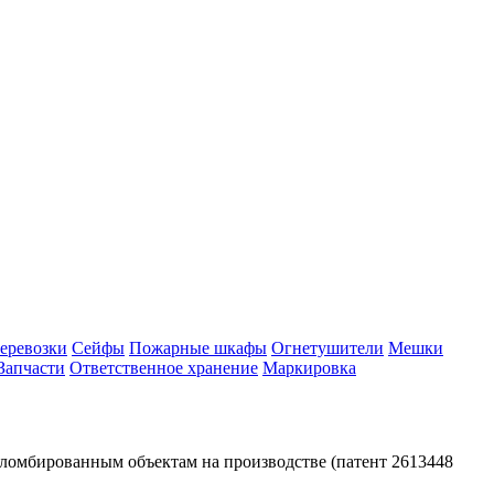
еревозки
Сейфы
Пожарные шкафы
Огнетушители
Мешки
Запчасти
Ответственное хранение
Маркировка
ломбированным объектам на производстве (патент 2613448