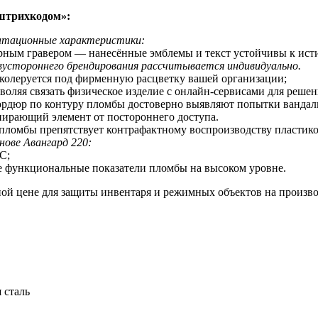
штрихкодом
»:
уатационные характеристики:
ерным гравером — нанесённые эмблемы и текст устойчивы к ис
устороннего брендирования рассчитывается индивидуально.
 колеруется под фирменную расцветку вашей организации;
оляя связать физическое изделие с онлайн-сервисами для реше
бордюр по контуру пломбы достоверно выявляют попытки вандал
пирающий элемент от постороннего доступа.
 пломбы препятствует контрафактному воспроизводству пластик
нове Авангард 220:
С;
е функциональные показатели пломбы на высоком уровне.
ой цене для защиты инвентаря и режимных объектов на произво
 сталь