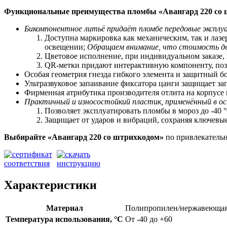
Функциональные преимущества пломбы «Авангард 220 со
Бикомпонентное литьё придаёт пломбе передовые экспл
Доступна маркировка как механическим, так и лаз
освещении;
Обращаем внимание, что стоимость дв
Цветовое исполнение, при индивидуальном заказе,
QR-метки придают интерактивную компоненту, позв
Особая геометрия гнезда гибкого элемента и защитный 
Ультразвуковое запаивание фиксатора цанги защищает за
Фирменная атрибутика производителя отлита на корпусе
Практичный и износостойкий пластик, применённый в ос
Позволяет
э
ксплуатировать пломбы в мороз до -40 °
Защищает от ударов и вибраций, сохраняя ключевы
Выбирайте «Авангард 220
со штрихкодом»
по привлекательн
Характеристики
Материал
Полипропилен/нержавеющая
Температура использования, °C
От -40 до +60