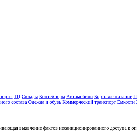
порты
ТЦ
Склады
Контейнеры
Автомобили
Бортовое питание
П
ного состава
Одежда и обувь
Коммерческий транспорт
Ёмкости
чивающая выявление фактов несанкционированного доступа к оп