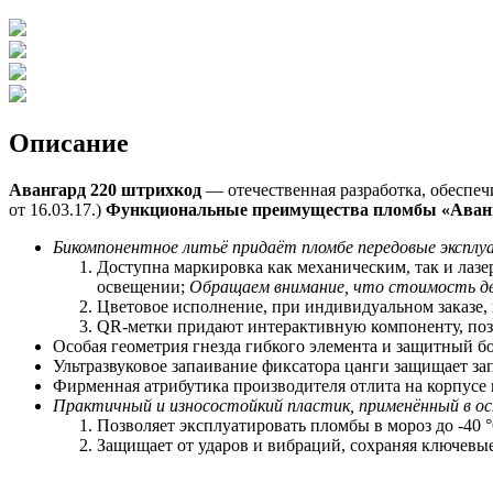
Описание
Авангард 220 штрихкод
— отечественная разработка, обеспе
от 16.03.17.)
Функциональные преимущества пломбы «Аванг
Бикомпонентное литьё придаёт пломбе передовые экспл
Доступна маркировка как механическим, так и лаз
освещении;
Обращаем внимание, что стоимость дв
Цветовое исполнение, при индивидуальном заказе,
QR-метки придают интерактивную компоненту, позв
Особая геометрия гнезда гибкого элемента и защитный 
Ультразвуковое запаивание фиксатора цанги защищает за
Фирменная атрибутика производителя отлита на корпусе
Практичный и износостойкий пластик, применённый в ос
Позволяет
э
ксплуатировать пломбы в мороз до -40 °
Защищает от ударов и вибраций, сохраняя ключевы