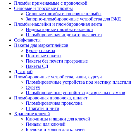
Пломбы применяемые с проволокой
Силовые и тросовые пломбы
Силовые пломбы и тросовые пломбы
Запорно-пломбировочные устройства для РЖД
Пломбы-наклейки и пломбировочная лента
Индикаторные пломбы наклейки
Пломбировочная индикаторная лента
Сейф-пакеты
Пакеты для маркетплейсов
Курьер пакеты
Почтовые пакеты
Пакеты без печати прозрачные
Пакеты СД
Для проб
Пломбировочные устройства, чаши, сургуч
Пломбировочные устройства под мастику, пластил
Сургуч
Пломбировочные устройства для врезных замков
Пломбировочная проволока, шпагат
Пломбировочная проволока
Шпагаты и нити
Хранение ключей
Ключницы и ящики для ключей
Пеналы для ключей
Брелоки и кольца для ключей