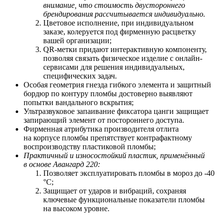
внимание, что стоимость двустороннего
брендирования рассчитывается индивидуально.
Цветовое исполнение, при индивидуальном
заказе, колеруется под фирменную расцветку
вашей организации;
QR-метки придают интерактивную компоненту,
позволяя связать физическое изделие с онлайн-
сервисами для решения индивидуальных,
специфических задач.
Особая геометрия гнезда гибкого элемента и защитный
бордюр по контуру пломбы достоверно выявляют
попытки вандального вскрытия;
Ультразвуковое запаивание фиксатора цанги защищает
запирающий элемент от постороннего доступа.
Фирменная атрибутика производителя отлита
на корпусе пломбы препятствует контрафактному
воспроизводству пластиковой пломбы;
Практичный и износостойкий пластик, применённый
в основе Авангард 220:
Позволяет
э
ксплуатировать пломбы в мороз до -40
°С;
Защищает от ударов и вибраций, сохраняя
ключевые функциональные показатели пломбы
на высоком уровне.