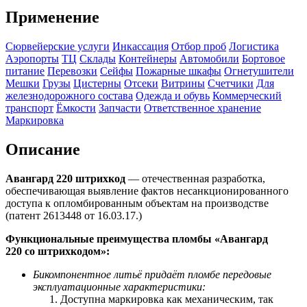
Применение
Сюрвейерские услуги
Инкассация
Отбор проб
Логистика
Аэропорты
ТЦ
Склады
Контейнеры
Автомобили
Бортовое
питание
Перевозки
Сейфы
Пожарные шкафы
Огнетушители
Мешки
Грузы
Цистерны
Отсеки
Витрины
Счетчики
Для
железнодорожного состава
Одежда и обувь
Коммерческий
транспорт
Ёмкости
Запчасти
Ответственное хранение
Маркировка
Описание
Авангард 220 штрихкод
— отечественная разработка,
обеспечивающая выявление фактов несанкционированного
доступа к опломбированным объектам на производстве
(патент 2613448 от 16.03.17.)
Функциональные преимущества пломбы «Авангард
220 со
штрихкодом
»:
Бикомпонентное литьё придаёт пломбе передовые
эксплуатационные характеристики:
Доступна маркировка как механическим, так