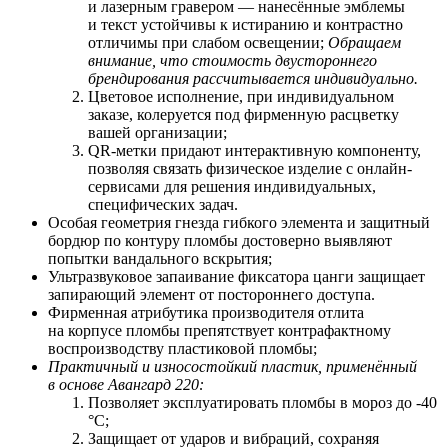
и лазерным гравером — нанесённые эмблемы
и текст устойчивы к истиранию и контрастно
отличимы при слабом освещении;
Обращаем
внимание, что стоимость двустороннего
брендирования рассчитывается индивидуально.
Цветовое исполнение, при индивидуальном
заказе, колеруется под фирменную расцветку
вашей организации;
QR-метки придают интерактивную компоненту,
позволяя связать физическое изделие с онлайн-
сервисами для решения индивидуальных,
специфических задач.
Особая геометрия гнезда гибкого элемента и защитный
бордюр по контуру пломбы достоверно выявляют
попытки вандального вскрытия;
Ультразвуковое запаивание фиксатора цанги защищает
запирающий элемент от постороннего доступа.
Фирменная атрибутика производителя отлита
на корпусе пломбы препятствует контрафактному
воспроизводству пластиковой пломбы;
Практичный и износостойкий пластик, применённый
в основе Авангард 220:
Позволяет
э
ксплуатировать пломбы в мороз до -40
°С;
Защищает от ударов и вибраций, сохраняя