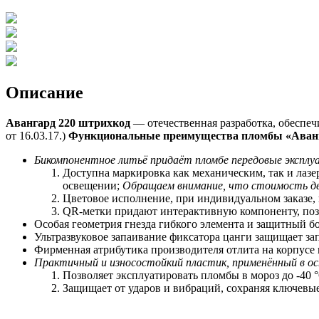
Описание
Авангард 220 штрихкод
— отечественная разработка, обеспе
от 16.03.17.)
Функциональные преимущества пломбы «Аванг
Бикомпонентное литьё придаёт пломбе передовые экспл
Доступна маркировка как механическим, так и лаз
освещении;
Обращаем внимание, что стоимость дв
Цветовое исполнение, при индивидуальном заказе,
QR-метки придают интерактивную компоненту, позв
Особая геометрия гнезда гибкого элемента и защитный 
Ультразвуковое запаивание фиксатора цанги защищает за
Фирменная атрибутика производителя отлита на корпусе
Практичный и износостойкий пластик, применённый в ос
Позволяет
э
ксплуатировать пломбы в мороз до -40 °
Защищает от ударов и вибраций, сохраняя ключевы