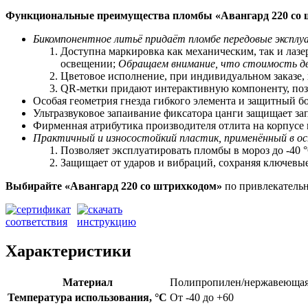
Функциональные преимущества пломбы «Авангард 220 со
Бикомпонентное литьё придаёт пломбе передовые экспл
Доступна маркировка как механическим, так и лаз
освещении;
Обращаем внимание, что стоимость дв
Цветовое исполнение, при индивидуальном заказе,
QR-метки придают интерактивную компоненту, позв
Особая геометрия гнезда гибкого элемента и защитный 
Ультразвуковое запаивание фиксатора цанги защищает за
Фирменная атрибутика производителя отлита на корпусе
Практичный и износостойкий пластик, применённый в ос
Позволяет
э
ксплуатировать пломбы в мороз до -40 °
Защищает от ударов и вибраций, сохраняя ключевы
Выбирайте «Авангард 220
со штрихкодом»
по привлекательн
Характеристики
Материал
Полипропилен/нержавеющая
Температура использования, °C
От -40 до +60