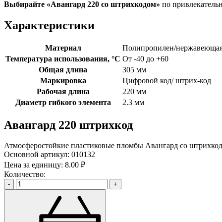
Выбирайте «Авангард 220
со штрихкодом»
по привлекатель
Характеристики
Материал
Полипропилен/нержавеющая
Температура использования, °C
От -40 до +60
Общая длина
305 мм
Маркировка
Цифровой код/ штрих-код
Рабочая длина
220 мм
Диаметр гибкого элемента
2.3 мм
Авангард 220 штрихкод
Атмосферостойкие пластиковые пломбы Авангард со штрихкодо
Основной артикул:
010132
Цена за единицу:
8.00 ₽
Количество:
-
+