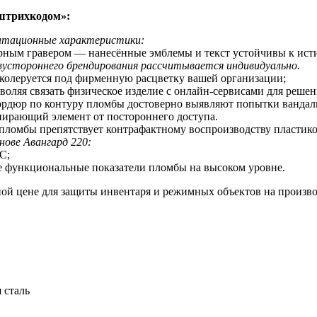
штрихкодом
»:
уатационные характеристики:
ерным гравером — нанесённые эмблемы и текст устойчивы к ис
устороннего брендирования рассчитывается индивидуально.
 колеруется под фирменную расцветку вашей организации;
оляя связать физическое изделие с онлайн-сервисами для реше
бордюр по контуру пломбы достоверно выявляют попытки вандал
пирающий элемент от постороннего доступа.
 пломбы препятствует контрафактному воспроизводству пластик
нове Авангард 220:
С;
е функциональные показатели пломбы на высоком уровне.
ой цене для защиты инвентаря и режимных объектов на произво
 сталь