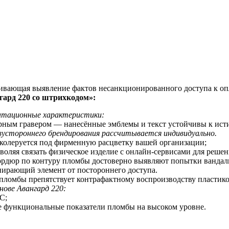
чивающая выявление фактов несанкционированного доступа к оп
ард 220 со
штрихкодом
»:
уатационные характеристики:
ерным гравером — нанесённые эмблемы и текст устойчивы к ис
устороннего брендирования рассчитывается индивидуально.
 колеруется под фирменную расцветку вашей организации;
оляя связать физическое изделие с онлайн-сервисами для реше
бордюр по контуру пломбы достоверно выявляют попытки вандал
пирающий элемент от постороннего доступа.
 пломбы препятствует контрафактному воспроизводству пластик
нове Авангард 220:
С;
е функциональные показатели пломбы на высоком уровне.