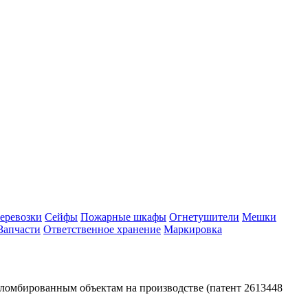
еревозки
Сейфы
Пожарные шкафы
Огнетушители
Мешки
Запчасти
Ответственное хранение
Маркировка
ломбированным объектам на производстве (патент 2613448