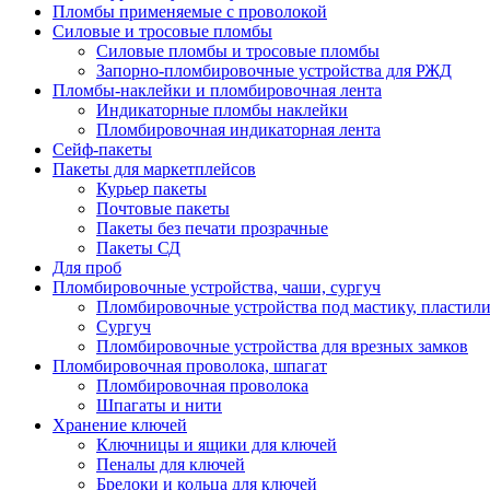
Пломбы применяемые с проволокой
Силовые и тросовые пломбы
Силовые пломбы и тросовые пломбы
Запорно-пломбировочные устройства для РЖД
Пломбы-наклейки и пломбировочная лента
Индикаторные пломбы наклейки
Пломбировочная индикаторная лента
Сейф-пакеты
Пакеты для маркетплейсов
Курьер пакеты
Почтовые пакеты
Пакеты без печати прозрачные
Пакеты СД
Для проб
Пломбировочные устройства, чаши, сургуч
Пломбировочные устройства под мастику, пластил
Сургуч
Пломбировочные устройства для врезных замков
Пломбировочная проволока, шпагат
Пломбировочная проволока
Шпагаты и нити
Хранение ключей
Ключницы и ящики для ключей
Пеналы для ключей
Брелоки и кольца для ключей