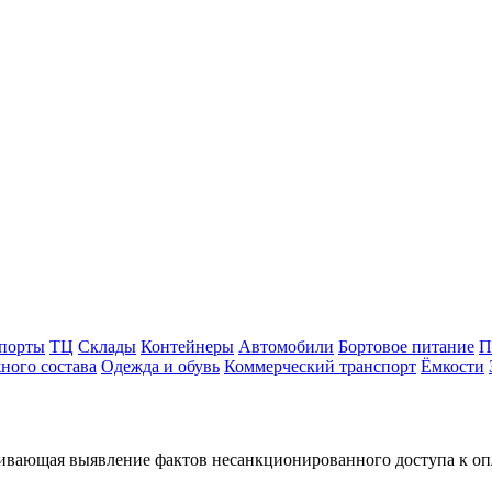
порты
ТЦ
Склады
Контейнеры
Автомобили
Бортовое питание
П
ного состава
Одежда и обувь
Коммерческий транспорт
Ёмкости
чивающая выявление фактов несанкционированного доступа к оп