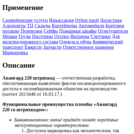
Применение
Сюрвейерские услуги
Инкассация
Отбор проб
Логистика
Аэропорты
ТЦ
Склады
Контейнеры
Автомобили
Бортовое
питание
Перевозки
Сейфы
Пожарные шкафы
Огнетушители
Мешки
Грузы
Цистерны
Отсеки
Витрины
Счетчики
Для
железнодорожного состава
Одежда и обувь
Коммерческий
транспорт
Ёмкости
Запчасти
Ответственное хранение
Маркировка
Описание
Авангард 220 штрихкод
— отечественная разработка,
обеспечивающая выявление фактов несанкционированного
доступа к опломбированным объектам на производстве
(патент 2613448 от 16.03.17.)
Функциональные преимущества пломбы «Авангард
220 со
штрихкодом
»:
Бикомпонентное литьё придаёт пломбе передовые
эксплуатационные характеристики:
Доступна маркировка как механическим, так