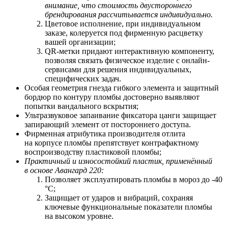
внимание, что стоимость двустороннего
брендирования рассчитывается индивидуально.
Цветовое исполнение, при индивидуальном
заказе, колеруется под фирменную расцветку
вашей организации;
QR-метки придают интерактивную компоненту,
позволяя связать физическое изделие с онлайн-
сервисами для решения индивидуальных,
специфических задач.
Особая геометрия гнезда гибкого элемента и защитный
бордюр по контуру пломбы достоверно выявляют
попытки вандального вскрытия;
Ультразвуковое запаивание фиксатора цанги защищает
запирающий элемент от постороннего доступа.
Фирменная атрибутика производителя отлита
на корпусе пломбы препятствует контрафактному
воспроизводству пластиковой пломбы;
Практичный и износостойкий пластик, применённый
в основе Авангард 220:
Позволяет
э
ксплуатировать пломбы в мороз до -40
°С;
Защищает от ударов и вибраций, сохраняя
ключевые функциональные показатели пломбы
на высоком уровне.