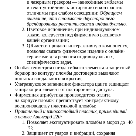
и лазерным гравером — нанесённые эмблемы
и текст устойчивы к истиранию и контрастно
отличимы при слабом освещении;
Обращаем
внимание, что стоимость двустороннего
брендирования рассчитывается индивидуально.
Цветовое исполнение, при индивидуальном
заказе, колеруется под фирменную расцветку
вашей организации;
QR-метки придают интерактивную компоненту,
позволяя связать физическое изделие с онлайн-
сервисами для решения индивидуальных,
специфических задач.
Особая геометрия гнезда гибкого элемента и защитный
бордюр по контуру пломбы достоверно выявляют
попытки вандального вскрытия;
Ультразвуковое запаивание фиксатора цанги защищает
запирающий элемент от постороннего доступа.
Фирменная атрибутика производителя отлита
на корпусе пломбы препятствует контрафактному
воспроизводству пластиковой пломбы;
Практичный и износостойкий пластик, применённый
в основе Авангард 220:
Позволяет
э
ксплуатировать пломбы в мороз до -40
°С;
Защищает от ударов и вибраций, сохраняя