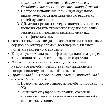
внимание, что стоимость двустороннего
брендирования рассчитывается индивидуально.
Цветовое исполнение, при индивидуальном
заказе, колеруется под фирменную расцветку
вашей организации;
QR-метки придают интерактивную компоненту,
позволяя связать физическое изделие с онлайн-
сервисами для решения индивидуальных,
специфических задач.
Особая геометрия гнезда гибкого элемента и защитный
бордюр по контуру пломбы достоверно выявляют
попытки вандального вскрытия;
Ультразвуковое запаивание фиксатора цанги защищает
запирающий элемент от постороннего доступа.
Фирменная атрибутика производителя отлита
на корпусе пломбы препятствует контрафактному
воспроизводству пластиковой пломбы;
Практичный и износостойкий пластик, применённый
в основе Авангард 220:
Позволяет
э
ксплуатировать пломбы в мороз до -40
°С;
Защищает от ударов и вибраций, сохраняя
ключевые функциональные показатели пломбы
на высоком уровне.