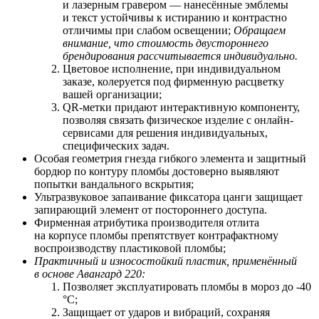
и лазерным гравером — нанесённые эмблемы
и текст устойчивы к истиранию и контрастно
отличимы при слабом освещении;
Обращаем
внимание, что стоимость двустороннего
брендирования рассчитывается индивидуально.
Цветовое исполнение, при индивидуальном
заказе, колеруется под фирменную расцветку
вашей организации;
QR-метки придают интерактивную компоненту,
позволяя связать физическое изделие с онлайн-
сервисами для решения индивидуальных,
специфических задач.
Особая геометрия гнезда гибкого элемента и защитный
бордюр по контуру пломбы достоверно выявляют
попытки вандального вскрытия;
Ультразвуковое запаивание фиксатора цанги защищает
запирающий элемент от постороннего доступа.
Фирменная атрибутика производителя отлита
на корпусе пломбы препятствует контрафактному
воспроизводству пластиковой пломбы;
Практичный и износостойкий пластик, применённый
в основе Авангард 220:
Позволяет
э
ксплуатировать пломбы в мороз до -40
°С;
Защищает от ударов и вибраций, сохраняя