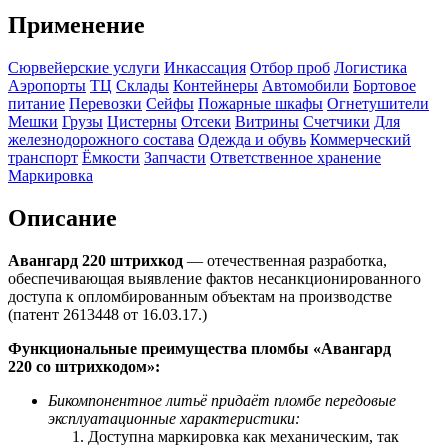
Применение
Сюрвейерские услуги
Инкассация
Отбор проб
Логистика
Аэропорты
ТЦ
Склады
Контейнеры
Автомобили
Бортовое
питание
Перевозки
Сейфы
Пожарные шкафы
Огнетушители
Мешки
Грузы
Цистерны
Отсеки
Витрины
Счетчики
Для
железнодорожного состава
Одежда и обувь
Коммерческий
транспорт
Ёмкости
Запчасти
Ответственное хранение
Маркировка
Описание
Авангард 220 штрихкод
— отечественная разработка,
обеспечивающая выявление фактов несанкционированного
доступа к опломбированным объектам на производстве
(патент 2613448 от 16.03.17.)
Функциональные преимущества пломбы «Авангард
220 со
штрихкодом
»:
Бикомпонентное литьё придаёт пломбе передовые
эксплуатационные характеристики:
Доступна маркировка как механическим, так