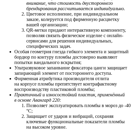
внимание, что стоимость двустороннего
брендирования рассчитывается индивидуально.
Цветовое исполнение, при индивидуальном
заказе, колеруется под фирменную расцветку
вашей организации;
QR-метки придают интерактивную компоненту,
позволяя связать физическое изделие с онлайн-
сервисами для решения индивидуальных,
специфических задач.
Особая геометрия гнезда гибкого элемента и защитный
бордюр по контуру пломбы достоверно выявляют
попытки вандального вскрытия;
Ультразвуковое запаивание фиксатора цанги защищает
запирающий элемент от постороннего доступа.
Фирменная атрибутика производителя отлита
на корпусе пломбы препятствует контрафактному
воспроизводству пластиковой пломбы;
Практичный и износостойкий пластик, применённый
в основе Авангард 220:
Позволяет
э
ксплуатировать пломбы в мороз до -40
°С;
Защищает от ударов и вибраций, сохраняя
ключевые функциональные показатели пломбы
на высоком уровне.